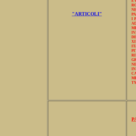
E 
R
NE
"ARTICOLI"
PA
I 
AD
ME
IV
DE
XI
IT
PI
R
GR
NE
I
C
M
TY
P