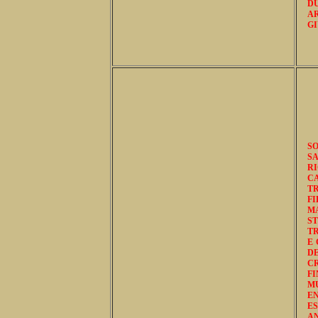
D
A
GI
S
S
R
C
T
FI
M
S
TR
E 
DE
C
F
M
E
ES
A