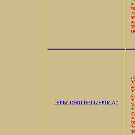
I
PR
P
DE
I
N
T
SO
D
GI
RE
E 
R
"SPECCHIO DELL’EPOCA"
N
RE
P
I
PR
P
DE