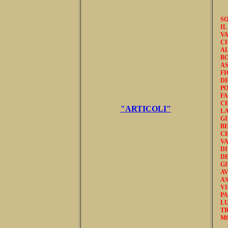
SO
IL
VA
C
A
B
AS
F
D
PO
FA
CE
"ARTICOLI"
L
G
B
C
V
DI
D
GI
AV
AS
VI
P
LU
T
MO