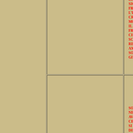
S
FR
L’
CR
MO
I
F
C
S
R
AM
SO
GI
SO
NE
A
CE
SI
DI