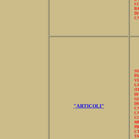
C
BA
DI
CA
S
PA
VE
LA
OT
DI
G
D
"ARTICOLI"
C
C
C
M
P
L
TA