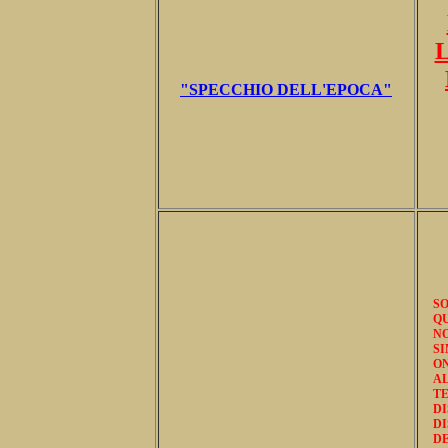
"SPECCHIO DELL'EPOCA"
S
QU
NO
S
O
AL
T
DI
DI
DE