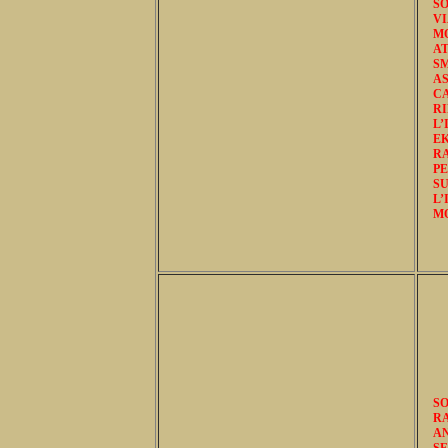
S
VI
M
AT
SM
AS
C
R
L’
E
R
P
S
L
MO
SO
R
A
SE