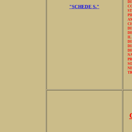
DI
"SCHEDE S."
CO
ST
P
AM
C
DI
DE
IL
DI
DI
D
N
PR
SO
NE
TR