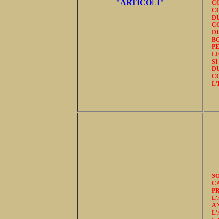
"ARTICOLI"
C
C
DU
CO
DE
B
P
LE
SI
DU
C
L’
S
CA
PR
L’
AN
L’