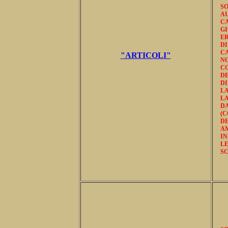
SO
A
CA
G
ER
DI
CA
"ARTICOLI"
N
CO
DE
DI
LA
L
D
(C
D
A
IN
LE
SC