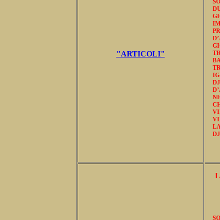
SO
D
GI
IM
P
D’
G
"ARTICOLI"
T
BA
T
IG
D
D
NE
CH
VI
VI
LA
DJ
L
SO