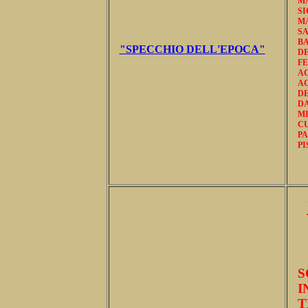
M
S
MA
SA
BA
"SPECCHIO DELL'EPOCA"
DE
F
AC
A
DE
DA
MI
C
PA
PI
S
I
T