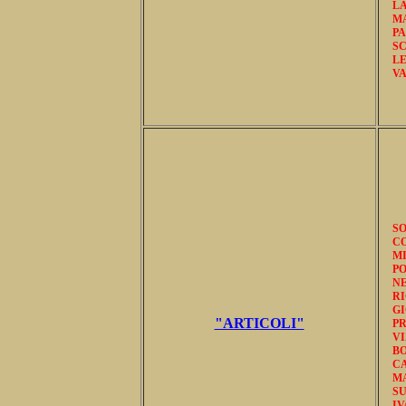
L
MA
P
S
LE
VA
SO
CO
M
P
N
RI
G
"ARTICOLI"
P
V
BO
CA
M
SU
IV