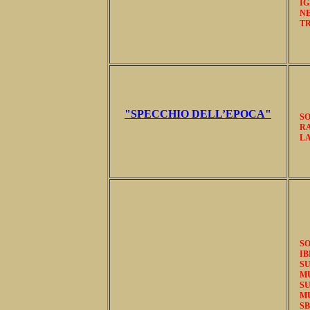
I
N
T
"SPECCHIO DELL’EPOCA"
SO
RA
LA
S
I
S
MU
SU
M
SB