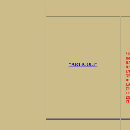
S
I
D
"ARTICOLI"
DA
L’
N
D
L
CH
C
ES
TU