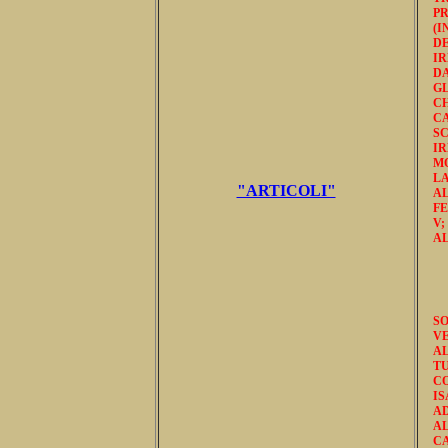
PR
(
DE
I
DA
G
C
CA
S
I
MO
LA
"ARTICOLI"
AL
FE
V
AL
SO
VE
AL
T
CO
IS
AD
A
CA