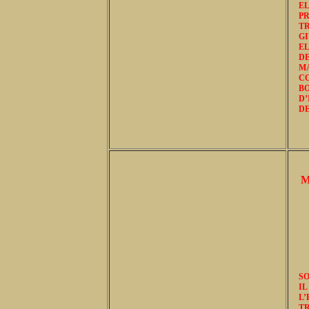
E
P
TR
G
EL
DE
M
C
B
D’
DE
M
S
I
L
T