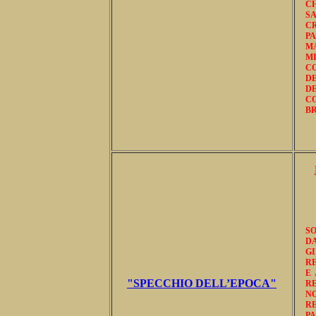
CH
SA
CR
P
M
M
C
DE
D
CO
BR
SO
D
GI
RE
E 
"SPECCHIO DELL’EPOCA"
R
N
RE
P