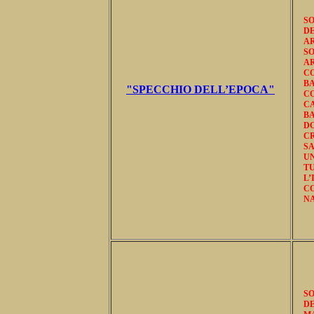
SO
DE
A
S
AR
C
B
"SPECCHIO DELL’EPOCA"
CO
C
BA
D
CR
SA
UN
TU
L’
C
NA
SO
DE