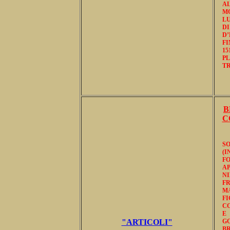
A
M
LU
DI
D
FI
15
PL
TR
B
C
SO
(I
FO
A
N
FR
MA
F
CO
E
"ARTICOLI"
G
B