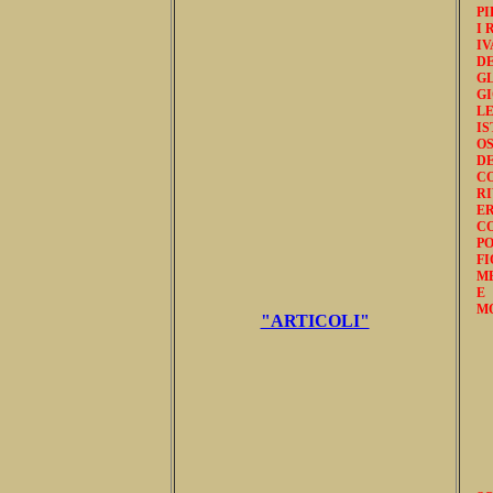
PI
I 
IV
D
GL
GI
L
IS
O
DE
C
R
E
CO
P
F
ME
E
MO
"ARTICOLI"