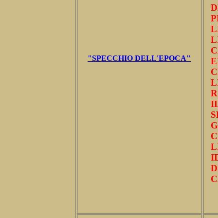
D
P
L
L
C
"SPECCHIO DELL'EPOCA"
C
L
R
I
S
G
C
L
I
D
C