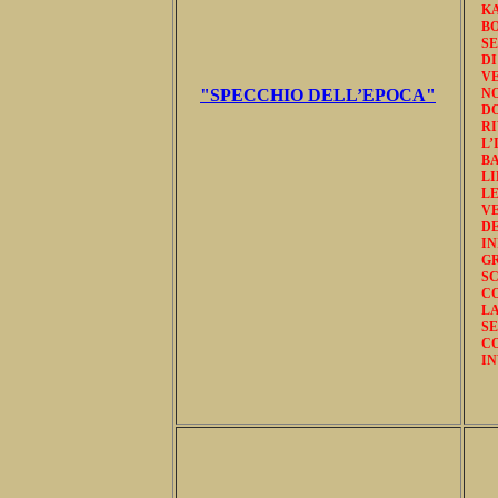
K
B
SE
D
V
"SPECCHIO DELL’EPOCA"
N
D
RI
L
BA
LI
L
VE
DE
IN
GR
S
CO
L
S
C
IN