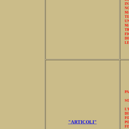
IN
NO
M
TI
UN
M
T
F
DE
LE
PA
S
L’
D
F
"ARTICOLI"
PO
FI