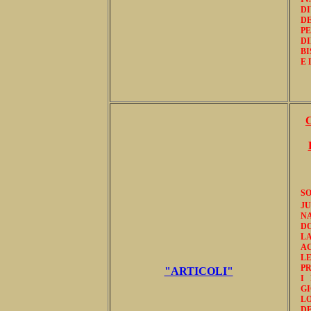
D
D
PE
DI
BI
E 
S
JU
NA
DO
L
AC
L
PR
"ARTICOLI"
I
GI
L
D