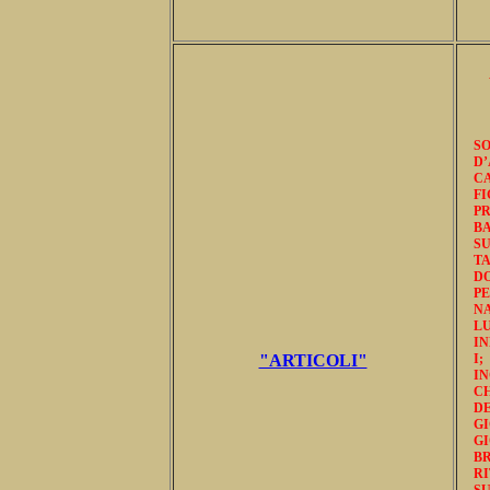
S
D
CA
FI
P
BA
S
TA
DO
PE
N
LU
IN
"ARTICOLI"
I
I
CH
D
G
G
B
R
S