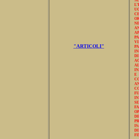
L’
U
CE
OR
N
A
A
PA
V
"ARTICOLI"
P
IN
DI
AC
A
IN
E
C
A
CO
FU
IN
SE
F
OP
DE
PR
I
D
FI