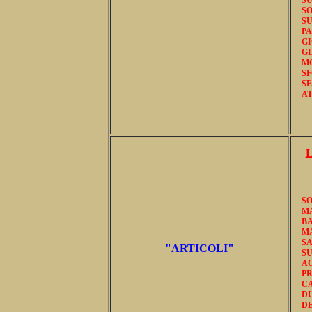
SO
SU
P
GI
G
MO
S
S
AT
L
S
MA
B
MA
SA
"ARTICOLI"
SU
AC
PR
CA
D
D