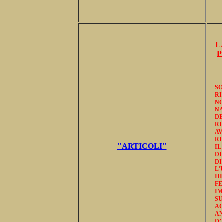
L
P
S
R
N
NA
D
R
A
RE
"ARTICOLI"
IL
D
DI
L’
I
F
IM
S
A
A
D