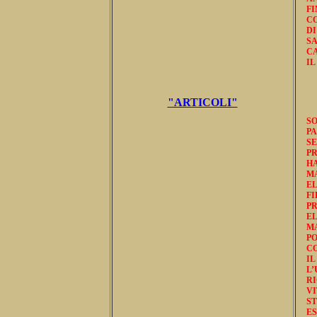
FI
CO
D
S
C
IL
"ARTICOLI"
S
PA
S
PR
H
M
E
FI
P
E
M
P
CO
I
L
RI
V
S
E