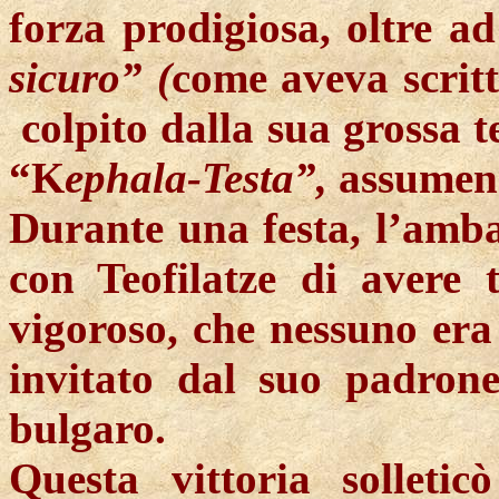
forza prodigiosa, oltre a
sicuro” (
come aveva scrit
colpito dalla sua grossa te
“K
ephala-Testa”,
assumend
Durante una festa, l’amba
con Teofilatze di avere
vigoroso, che nessuno era 
invitato dal suo padrone
bulgaro.
Questa vittoria solleti