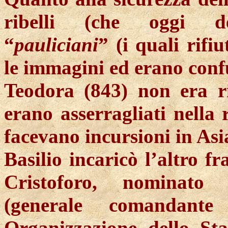
ribelli (che oggi def
“
pauliciani
” (i quali rifi
le immagini ed erano confus
Teodora (843) non era ri
erano asserragliati nella
facevano incursioni in Asi
Basilio incaricò l’altro fr
Cristoforo, nominato
(generale comandan
Organizzazione dello Sta