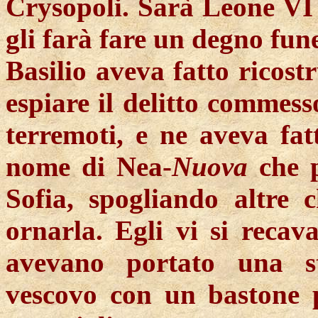
Crysopoli. Sarà Leone VI (
gli farà fare un degno fun
Basilio aveva fatto ricostr
espiare il delitto commes
terremoti, e ne aveva fat
nome di Nea-
Nuova
che p
Sofia, spogliando altre 
ornarla. Egli vi si recav
avevano portato una s
vescovo con un bastone p