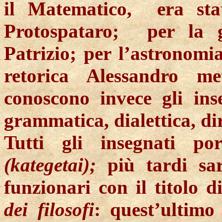
il Matematico,
era sta
Protospataro
;
per la 
Patrizio; per l’astronomia
retorica Alessandro m
conoscono invece gli ins
grammatica, dialettica, di
Tutti gli insegnati p
(
kategetai
);
più tardi sara
funzionari con il titolo d
dei filosofi
: quest’ultimo