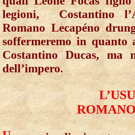
quali Leone
Focas
figlio
legioni,
Costantino l
Romano
Lecapéno
drung
soffermeremo in quanto a
Costantino
Ducas
, ma m
dell’impero
.
L’US
ROMANO 