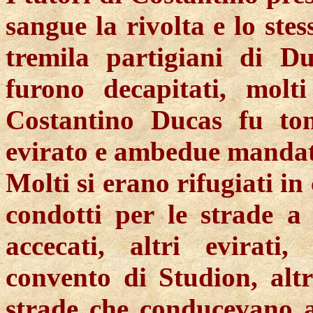
sangue
la rivolta e lo ste
tremila partigiani di
Du
furono decapitati, molti
Costantino
Ducas
fu tons
evirato e ambedue mandati
Molti si erano rifugiati in
condotti per le strade a 
accecati, altri evirati,
convento di
Studion
, alt
strade che conducevano al 