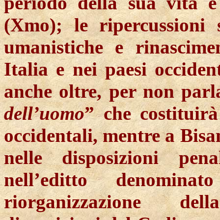
periodo della sua vita e
(
Xmo
); le ripercussioni 
umanistiche e rinascime
Italia e nei paesi occide
anche oltre, per non parla
dell’uomo
” che costituir
occidentali, mentre a Bisa
nelle disposizioni pen
nell’editto
denominat
riorganizzazione
dell