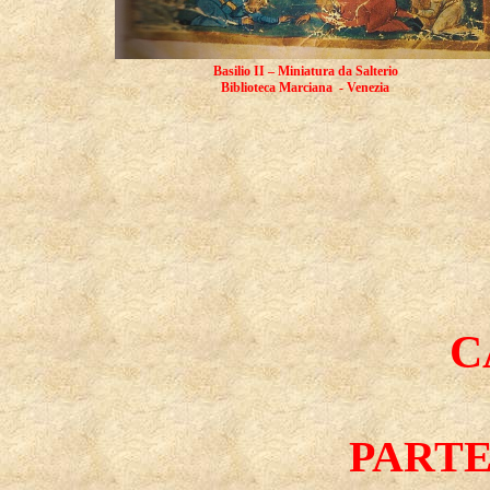
Basilio II – Miniatura da Salterio
Biblioteca
Marciana
-
Venezia
C
PART