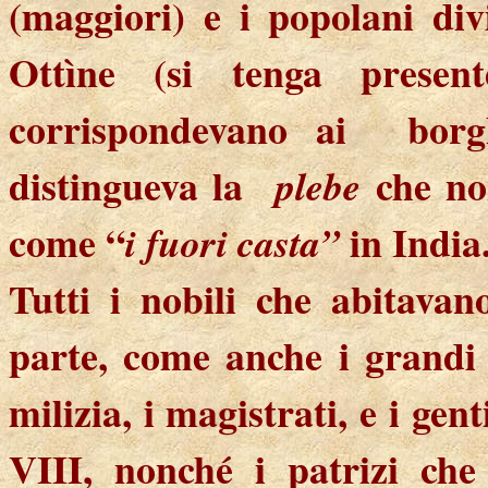
(maggiori) e i popolani div
Ottìne
(si tenga present
corrispondevano ai
borg
distingueva la
che non
plebe
come “
in India
i fuori casta”
Tutti i nobili che abitavan
parte, come anche i grandi u
milizia, i magistrati, e i gen
VIII, nonché i patrizi che 