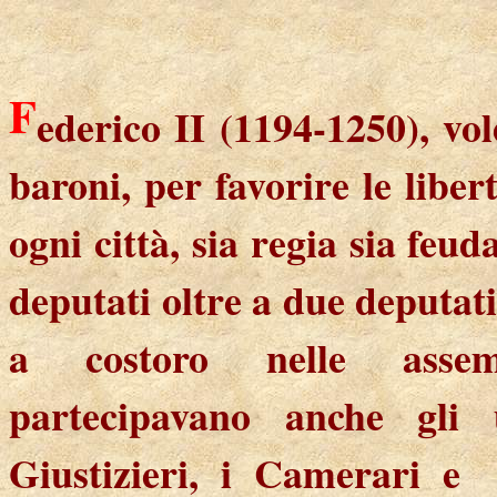
F
ederico II (1194-1250), vo
baroni, per favorire le liber
ogni città, sia regia sia feu
deputati oltre a due deputati
a costoro nelle asse
partecipavano anche gli u
Giustizieri, i Camerari e