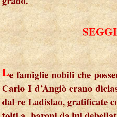
grado.
SEGGI
L
e famiglie nobili che posse
Carlo I d’Angiò erano dicia
dal re Ladislao, gratificate c
tolti a
baroni da lui debellat