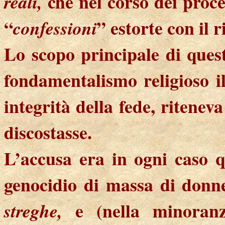
che nel corso dei proce
reali,
“
” estorte con il r
confessioni
Lo scopo principale di quest
fondamentalismo religioso i
integrità della fede, ritenev
discostasse.
L’accusa era in ogni caso 
genocidio di massa di donn
e (nella minoranza
streghe,