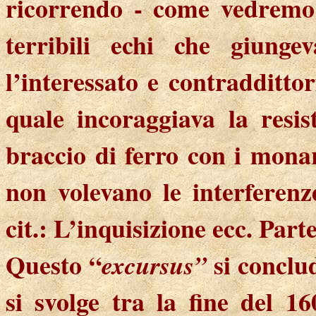
ricorrendo - come vedremo 
terribili echi che giung
l’interessato e contradditto
quale incoraggiava la resi
braccio di ferro con i monar
non volevano le interferenz
cit.: L’inquisizione ecc. Par
Questo “
si conclu
excursus”
si svolge tra la fine del 16