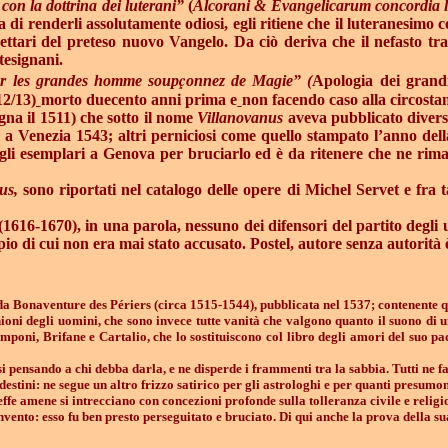
con la dottrina dei luterani”
(
Alcorani & Evangelicarum concordia l
ea di renderli assolutamente odiosi, egli ritiene che il luteranesim
i settari del preteso nuovo Vangelo. Da ciò deriva che il nefasto tr
esignani.
ç
ur les grandes homme soup
onnez de Magie” (
Apologia dei grandi
12/13
)
morto duecento anni prima e
non facendo caso alla circosta
gna il 1511) che sotto il nome
Villanovanus
aveva pubblicato diversi 
 a Venezia 1543; altri perniciosi come quello stampato l’anno dell
 gli esemplari a Genova per bruciarlo ed è da ritenere che ne rima
us,
sono riportati nel catalogo delle opere di Michel Servet e fra t
-1670), in una parola, nessuno dei difensori del partito degli ugo
pio di cui non era mai stato accusato. Postel, autore senza autorità è
da
Bonaventure des Périers (circa 1515-1544), pubblicata nel 1537;
contenente q
inioni degli uomini, che sono invece tutte vanità che valgono quanto il suono 
emponi, Brifane e Cartalio, che lo sostituiscono col libro degli amori del suo pa
i pensando a chi debba darla, e ne disperde i frammenti tra la sabbia. Tutti ne fan
destini: ne segue un altro frizzo satirico per gli astrologhi e per quanti presumon
ffe amene si intrecciano con concezioni profonde sulla tolleranza civile e relig
convento: esso fu ben presto perseguitato e bruciato. Di qui anche la prova del