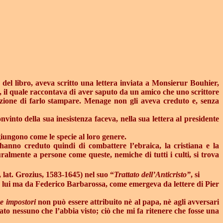
a del libro, aveva scritto una lettera inviata a Monsierur Bouhier,
e, il quale raccontava di aver saputo da un amico che uno scrittore
zione di farlo stampare. Menage non gli aveva creduto e, senza
nto della sua inesistenza faceva, nella sua lettera al presidente
ggiungono come le specie al loro genere.
hanno
creduto quindi di combattere l’ebraica, la cristiana e la
ralmente a persone come queste, nemiche di tutti i culti, si trova
 lat. Grozius, 1583-1645) nel suo “
Trattato dell’Anticristo”
, si
da lui ma da Federico Barbarossa, come emergeva da lettere di Pier
re impostori
non può essere attribuito nè al papa, nè agli avversari
ato nessuno che l’abbia visto; ciò che mi fa ritenere che fosse una