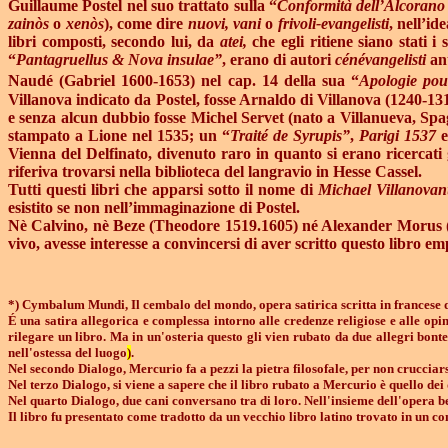
Guillaume Postel nel suo trattato sulla “
Conformità dell’Alcorano 
zainòs
o
xenòs
), come dire
nuovi, vani
o
frivoli-evangelisti
, nell’id
libri composti, secondo lui, da
atei,
che egli ritiene siano stati 
“
Pantagruellus & Nova insulae”
, erano di autori
cénévangelisti
ant
Naudé (Gabriel 1600-1653) nel cap. 14 della sua “
Apologie po
Villanova indicato da Postel, fosse Arnaldo di Villanova (1240-13
e senza alcun dubbio fosse Michel Servet (nato a Villanueva, Spa
stampato a Lione nel 1535; un “
Traité de Syrupis”
,
Parigi 1537
e
Vienna del Delfinato, divenuto raro in quanto si erano ricercati
riferiva trovarsi nella biblioteca del langravio in Hesse Cassel.
Tutti questi libri che apparsi sotto il nome di
Michael Villanovan
esistito se non nell’immaginazione di Postel.
Nè Calvino, nè Beze (Theodore 1519.1605) né Alexander Morus (1616
vivo, avesse interesse a convincersi di aver scritto questo libro em
*) Cymbalum Mundi, Il cembalo del mondo, opera satirica scritta in francese 
É una satira allegorica e complessa intorno alle credenze religiose e alle op
rilegare un libro. Ma in un'osteria questo gli vien rubato da due allegri bont
nell'ostessa del luogo
)
.
Nel secondo Dialogo, Mercurio fa a pezzi la pietra filosofale, per non crucciars
Nel terzo Dialogo, si viene a sapere che il libro rubato a Mercurio è quello dei 
Nel quarto Dialogo, due cani conversano tra di loro. Nell'insieme dell'opera be
Il libro fu presentato come tradotto da un vecchio libro latino trovato in un 