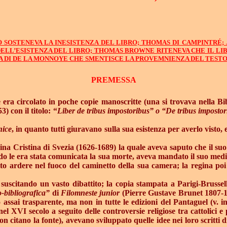
SOSTENEVA LA INESISTENZA DEL LIBRO;
THOMAS DI CAMPINTRÉ;
DELL’ESISTENZA DEL LIBRO;
THOMAS BROWNE RITENEVA CHE IL LIB
A DI DE LA MONNOYE CHE SMENTISCE LA PROVEMNIENZA DEL TESTO 
PREMESSA
 era circolato in poche copie manoscritte (una si trovava nella Bib
) con il titolo: “
Liber de tribus impostoribus” o “De tribus imposto
nice
, in quanto tutti giuravano sulla sua esistenza per averlo visto, 
gina Cristina di Svezia (1626-1689) la quale aveva saputo che il su
do le era stata comunicata la sua morte, aveva mandato il suo medic
tto ardere nel fuoco del caminetto della sua camera; la regina poi 
suscitando un vasto dibattito; la copia stampata a Parigi-Brussell
o-bibliografica”
di
Filomneste junior
(Pierre Gustave Brunet 1807-189
 assai trasparente, ma non in tutte le edizioni del Pantaguel (v. 
l XVI secolo a seguito delle controversie religiose tra cattolici e 
citano la fonte), avevano sviluppato quelle idee nei loro scritti 