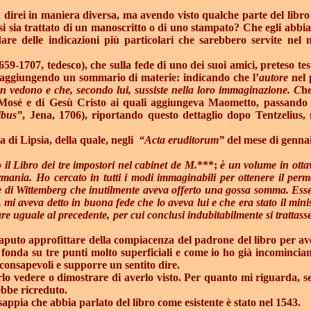
direi in maniera diversa, ma avendo visto qualche parte del libro i
si sia trattato di un manoscritto o di uno stampato? Che egli abbia
dare delle indicazioni più particolari che sarebbero servite nel m
59-1707, tedesco), che sulla fede di uno dei suoi amici, preteso tes
, aggiungendo un sommario di materie: indicando che l’
autore
nel 
n vedono e che, secondo lui, sussiste nella loro immaginazione. C
he
Mosé e di Gesù Cristo ai quali aggiungeva Maometto, passando al
ibus”
, Jena, 1706), riportando questo dettaglio dopo Tentzelius,
a di Lipsia, della quale, negli
“Acta eruditorum”
del mese di gennai
o il Libro dei tre impostori nel cabinet de M.
***;
è un volume in otta
nia. Ho cercato in tutti i modi immaginabili per ottenere il permess
ore di Wittemberg che inutilmente aveva offerto una gossa somma. E
,
mi aveva detto in buona fede che lo aveva lui e che era stato il mini
re uguale al precedente, per cui conclusi indubitabilmente si trattasse 
aputo approfittare della compiacenza del padrone del libro per aver
 fonda su tre punti molto superficiali e come io ho già incomincianto
onsapevoli e supporre un sentito dire.
lo vedere o dimostrare di averlo visto. Per quanto mi riguarda, se
ebbe ricreduto.
sappia che abbia parlato del libro come esistente è stato nel 1543.