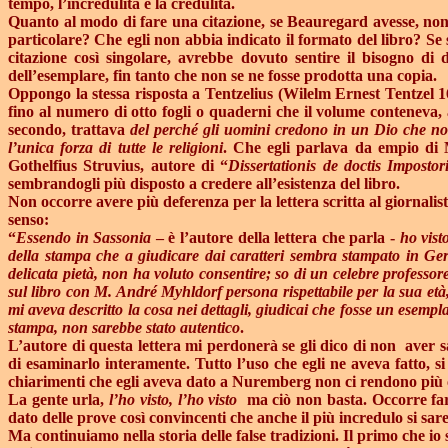
tempo, l’incredulità e la credulità.
Quanto al modo di fare una citazione, se Beauregard avesse, non 
particolare? Che egli non abbia indicato il formato del libro? Se 
citazione così singolare, avrebbe dovuto sentire il bisogno di 
dell’esemplare, fin tanto che non se ne fosse prodotta una copia.
Oppongo la stessa risposta a Tentzelius (Wilelm Ernest Tentzel 16
fino al numero di otto fogli o quaderni che il volume conteneva
secondo, trattava
del perché gli uomini credono in un Dio che no
l’unica forza di tutte le religioni
. Che egli parlava da empio di 
Gothelfius Struvius, autore di “
Dissertationis de doctis Impostor
sembrandogli più disposto a credere all’esistenza del libro.
Non occorre avere più deferenza per la lettera scritta al giornalist
senso:
“
Essendo in Sassonia
– è l’autore della lettera che parla -
ho vist
della stampa che a giudicare dai caratteri sembra stampato in Germa
delicata pietà,
non ha voluto consentire; so di un celebre profess
sul libro con M. André Myhldorf persona rispettabile per la sua età
mi aveva descritto la cosa nei dettagli, giudicai che fosse un esempla
stampa, non sarebbe stato autentico
.
L’autore di questa lettera mi perdonerà se gli dico di non
aver s
di esaminarlo interamente. Tutto l’uso che egli ne aveva fatto, si
chiarimenti che egli aveva dato a Nuremberg non ci rendono più c
La gente urla,
l’ho visto, l’ho visto
ma ciò non basta. Occorre far
dato delle prove così convincenti che anche il più incredulo si sar
Ma continuiamo nella storia delle false tradizioni. Il primo che io 