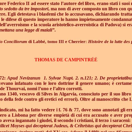
e Federico II ad essere stato l’autore del libro, erano stati i suoi
to sedotto da tre impostori
, ma non di aver composto un libro con que
ere. Egli detestava i blasfemi che lo accusavano, dichiarando tratta
re le difese di questo imperatore lo hanno impietosamente condannato
ell’averroismo e la scuola aristotelico-averroistica di Padova) si er
omettana una legge di maiali”
.
io Conciliorum
di Labbé, tomo III e Cherrier:
Histoire de la lutte de
THOMAS DE CAMPINTRÉ
É
272:
Apud Nevizanun
1. Sylvae Nupt. 2. n.121; 2. De proprietatibu
vevano infatuato con le loro dottrine il genere umano; è certame
e Thourvai, nomi l’uno e l’altro corrotti.
no 1340, vescovo di Silves in Algarvia, conosciuto per il suo libro
 della fede contro gli eretici ed errori). Oltre al manoscritto che 
indicato, mi ha fatto vedere i f. 76 & 77, dove sono annotati gli e
niero a Lisbona per diverse empietà di cui era accusato e aver pr
eva ingannato i giudei, il secondo i cristiani, il terzo i saraceni:
cilicet Moyses qui decepterat Judeus, & Crìhristus qui decepterat Ch
†