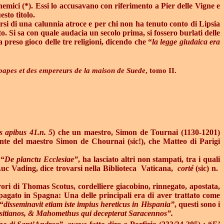
 nemici (*). Essi lo accusavano con riferimento a Pier delle Vigne e
sto titolo.
rsi di una calunnia atroce e per chi non ha tenuto conto di Lipsia
. Si sa con quale audacia un secolo prima, si fossero burlati delle
a preso gioco delle tre religioni, dicendo che “
la legge giudaica era
s papes et des empereurs de la maison de Suede
, tomo II.
s apibus 41.n. 5
) che un maestro, Simon de Tournai (1130-1201)
nte del maestro Simon de Chournai (sic!), che Matteo di Parigi
 “
De planctu Ecclesiae”
, ha lasciato altri non stampati, tra i quali
Luc Vading, dice trovarsi nella Biblioteca
Vaticana,
corté
(sic) n.
rrori di Thomas Scotus, cordelliere giacobino, rinnegato, apostata,
opagato in Spagna: Una delle principali era di aver trattato come
 “
disseminavit etiam iste impius hereticus in Hispania”
, questi sono i
risitianos, & Mahomethus qui decepterat Saracennos”.