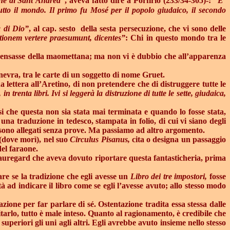
e di Sant’Andrea”
, aveva fatto dire a Porfirio (233/34-305)-: “
E’
tutto il mondo. Il primo fu Mosé per il popolo giudaico, il secondo
a di Dio”
, al cap. sesto
della sesta persecuzione, che vi sono delle
tionem vertere praesumunt, dicentes”
: Chi in questo mondo tra le
 pensasse della maomettana; ma non vi è dubbio che all’apparenza
nevra, tra le carte di un soggetto di nome Gruet.
a lettera all’Aretino, di non pretendere che di distruggere tutte le
n trenta libri. Ivi si leggerà la distruzione di tutte le sette, giudaica,
i che questa non sia stata mai terminata e quando lo fosse stata,
una traduzione in tedesco, stampata in folio, di cui vi siano degli
se sono allegati senza prove. Ma passiamo ad altro argomento.
 (dove morì), nel suo
Circulus Pisanus,
cita o designa un passaggio
del faraone.
Beauregard che aveva dovuto riportare questa fantasticheria, prima
re se la tradizione che egli avesse un
Libro dei tre impostori,
fosse
à ad indicare il libro come se egli l’avesse avuto; allo stesso modo
ione per far parlare di sé. Ostentazione tradita essa stessa dalle
arlo, tutto è male inteso. Quanto al ragionamento, è credibile che
 superiori gli uni agli altri. Egli avrebbe avuto insieme nello stesso