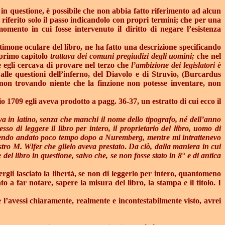
n questione, è possibile che non abbia fatto riferimento ad alcun
 riferito solo il passo indicandolo con propri termini; che per una
omento in cui fosse intervenuto il diritto di negare l’esistenza
timone oculare del libro, ne ha fatto una descrizione specificando
primo capitolo
trattava dei comuni pregiudizi degli uomini; c
he nel
 egli cercava di provare nel terzo che
l’ambizione dei legislatori è
le questioni dell’inferno, del Diavolo e di Struvio, (Burcardus
 non trovando niente che la finzione non potesse inventare, non
o 1709 egli aveva prodotto a pagg. 36-37, un estratto di cui ecco il
va in latino, senza che manchi il nome dello tipografo, né dell’anno
o di leggere il libro per intero, il proprietario del libro, uomo di
ssendo andato poco tempo dopo a Nuremberg, mentre mi intrattenevo
stro M. Wlfer che glielo aveva prestato
.
Da ciò, dalla maniera in cui
del libro in questione, salvo che, se non fosse stato in 8° e di antica
gli lasciato la libertà, se non di leggerlo per intero, quantomeno
 a far notare, sapere la misura del libro, la stampa e il titolo. I
 l’avessi chiaramente, realmente e incontestabilmente visto, avrei