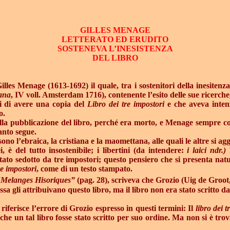
GILLES MENAGE
LETTERATO ED ERUDITO
SOSTENEVA L’INESISTENZA
DEL LIBRO
Gilles Menage (1613-1692) il quale, tra i sostenitori della inesitenz
ana
, IV voll. Amsterdam 1716), contenente l’esito delle sue ricerch
li di avere una copia del
Libro dei tre impostori
e che aveva inten
o.
 pubblicazione del libro, perché era morto, e Menage sempre convi
anto segue.
 sono l’ebraica, la cristiana e la maomettana, alle quali le altre si a
è del tutto insostenibile; i libertini (da intendere:
i
laici ndr.)
tato sedotto da tre impostori; questo pensiero che si presenta natu
e impostori
, come di un testo stampato.
“
Melanges Hisoriques”
(pag. 28), scriveva che Grozio (Uig de Groot,
a gli attribuivano questo libro, ma il libro non era stato scritto 
iferisce l’errore di Grozio espresso in questi termini: Il
libro dei t
he un tal libro fosse stato scritto per suo ordine. Ma non si è trov