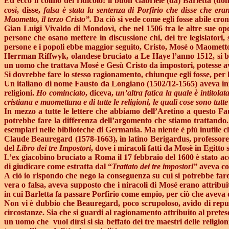
Ed ecco il colmo del ridicolo: il buon Gabriele (da) Barletta (d
così
, disse,
falsa è stata la sentenza di Porfirio che disse che erano
Maometto, il terzo Cristo”.
Da ciò si vede come egli fosse abile cr
Gian Luigi Vivaldo di Mondovì, che nel 1506 tra le altre sue ope
persone che osano mettere in discussione chi, dei tre legislatori, 
persone e i popoli ebbe maggior seguito, Cristo, Mosé o Maomett
Herrman Riffwyk, olandese bruciato a Le Haye l’anno 1512, si be
un uomo che trattava Mosé e Gesù Cristo da impostori, potesse a
Si dovrebbe fare lo stesso ragionamento, chiunque egli fosse, per 
Un italiano di nome Fausto da Longiano (1502/12-1565) aveva iniz
religioni.
Ho cominciato
, diceva,
un’altra fatica la quale è intitolat
cristiana e maomettana e di tutte le religioni, le quali cose sono tutte
In mezzo a tutte le lettere che abbiamo dell’Aretino a questo Fa
potrebbe fare la differenza dell’argomento che stiamo trattando. N
esemplari nelle biblioteche di Germania. Ma niente è più inutile ch
Claude Beauregard (1578-1663), in latino Berigardus, professore d
del
Libro dei tre Impostori
, dove i miracoli fatti da Mosè in Egitto
L’ex giacobino bruciato a Roma il 17 febbraio del 1600 è stato ac
di giudicare come estratta dal “
Trattato dei tre impostori”
aveva con
A ciò io rispondo che nego la conseguenza su cui si potrebbe far
vera o falsa, aveva supposto che i niracoli di Mosé erano attribuit
in cui Barletta fa passare Porfirio come empio, per ciò che aveva de
Non vi è dubbio che Beauregard, poco scrupoloso, avido di reputaz
circostanze. Sia che si guardi al ragionamento attribuito al prete
un uomo che
vuol dìrsi si sia beffato dei tre maestri delle religi