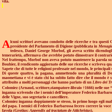
vita.
A
lcuni scrittori avevano condotto delle ricerche e tra questi 
presidente del Parlamento di Digione (pubblicata in
Menagi
tedesco, Daniel George Morbof, gli aveva scritto dicendog
temerarietà, affermava che avrebbe potuto dimostrare il contrari
Nel frattempo, Morbof non aveva potuto mantenere la parola sulla
Bouhier, il rendiconto aggiornato delle sue ricerche e scriveva qu
Sapete che di tutte le religioni professate nel mondo, le principali
Di queste quattro, la pagana, ammettendo una pluralità di Dei, 
maomettana e vi è stato chi ha subito fatto dire che il mondo è s
attribuito a molti personaggi che hanno parlato di un
Libro dei Tr
†
Colomiez (Arnaud, scrittore,stampatore-libraio
1666) nelle sue 
inganna scrivendo che i nemici dell’imperatore Federico Barbaross
delle Vigne, suo segretario e cancelliere.
Colomiez inganna doppiamente se stesso, in primo luogo egli mal r
del papa. I nemici di Federico Barbarossa fecero correre la voce c
favola (Grotius:
Appendix ad tractatum de Attichristus
).