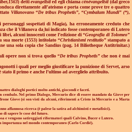
iber,1563
) detti
evangelisti
ed egli chiama
cénévangelisti
(dal greco
o conduca direttamente all’ateismo e porta come prove tre o quattro
attato
Villanovano
“
De tribus Prophetis”
, “
Cymbalum Mundi” (*)
,
 personaggi sospettati di Magia)
,
ha erroneamente creduto che
nza che il Villanova da
lui indicato fosse contemporaneo di Lutero
libri, alcuni innocenti come l’edizione di “
Geografia
di Tolomeo”
a sua morte (1553) intitolato “
Christianismi restitutio”
stampato a
ne una sola copia che Sandius (pag. 14 Biliotheque Antitrinitar.)
ali opere non si trova quello “
De tribus Prophetis”
che non è mai
notti i quali per meglio giustificare la punizione di Servet, arso
 stato il primo e anche l’ultimo ad averglielo attribuito.
uattro dialoghi poetici molto antichi, giocondi e faceti.
di un cembalo. Nel primo Dialogo, Mercurio dice di essere mandato da Giove per
drone Giove (si son visti da alcuni, riferimenti a Cristo in Mercurio e a Marta
no affannosa ricerca (è palese la satira ad alchimisti e metafisici).
o di sapere le cose del futuro.
iosa e vengono satireggiati riformatori quali Calvino, Bucer e Lutero.
la sua importanza nel mondo contemporaneo (Carlo Cordié).