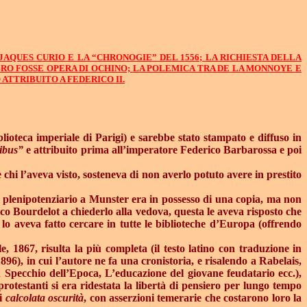
JAQUES CURIO E LA “CHRONOGIE” DEL 1556;
LA RICHIESTA DELLA
RO FOSSE OPERA DI OCHINO;
LA POLEMICA TRA DE LA MONNOYE E
ATTRIBUITO A FEDERICO II.
lioteca imperiale di Parigi) e sarebbe stato stampato e diffuso in
ribus”
e attribuito prima all’imperatore Federico Barbarossa e poi
e chi l’aveva visto, sosteneva di non averlo potuto avere in prestito
o plenipotenziario a Munster era in possesso di una copia, ma non
o Bourdelot a chiederlo alla vedova, questa le aveva risposto che
lo aveva fatto cercare in tutte le biblioteche d’Europa (offrendo
e, 1867, risulta la più completa (il testo latino con traduzione in
6), in cui l’autore ne fa una cronistoria, e risalendo a Rabelais,
in Specchio dell’Epoca, L’educazione del giovane feudatario ecc.),
protestanti si era ridestata la libertà di pensiero per lungo tempo
di
calcolata oscurità
, con asserzioni temerarie che costarono loro la