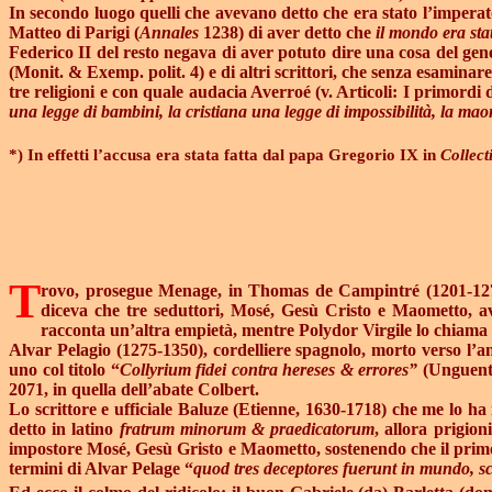
In secondo luogo quelli che avevano detto che era stato l’imperator
Matteo di Parigi (
Annales
1238) di aver detto che
il mondo era sta
Federico II del resto negava di aver potuto dire una cosa del gen
(Monit. & Exemp. polit. 4) e di altri scrittori, che senza esamina
tre religioni e con quale audacia Averroé (v. Articoli: I primordi d
una legge di bambini, la cristiana una legge di impossibilità, la ma
*) In effetti l’accusa era stata fatta dal papa Gregorio IX in
Collect
T
rovo, prosegue Menage, in Thomas de Campintré (1201-1
diceva che tre seduttori, Mosé, Gesù Cristo e Maometto, a
racconta un’altra empietà, mentre Polydor Virgile lo chiama d
Alvar Pelagio (1275-1350), cordelliere spagnolo, morto verso l’an
uno col titolo “
Collyrium fidei contra
hereses & errores”
(Unguento
2071, in quella dell’abate Colbert.
Lo scrittore e ufficiale Baluze (Etienne, 1630-1718) che me lo ha 
detto in latino
fratrum minorum & praedicatorum
, allora prigio
impostore Mosé, Gesù Gristo e Maometto, sostenendo che il primo av
termini di Alvar Pelage “
quod tres deceptores fuerunt in mundo, s