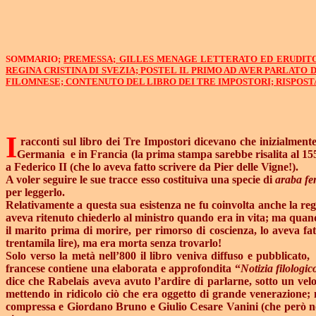
SOMMARIO;
PREMESSA;
GILLES MENAGE LETTERATO ED ERUDITO 
REGINA CRISTINA DI SVEZIA;
POSTEL IL PRIMO AD AVER PARLATO 
FILOMNESE;
CONTENUTO DEL LIBRO DEI TRE IMPOSTORI;
RISPOST
I
racconti sul libro dei Tre Impostori dicevano che inizialmente
Germania
e in Francia (la prima stampa sarebbe risalita al 1553
a Federico II (che lo aveva fatto scrivere da Pier delle Vigne!).
A voler seguire le sue tracce esso costituiva una specie di
araba fe
per leggerlo.
Relativamente a questa sua esistenza ne fu coinvolta anche la re
aveva ritenuto chiederlo al ministro quando era in vita; ma quan
il marito prima di morire, per rimorso di coscienza, lo aveva fa
trentamila lire), ma era morta senza trovarlo!
Solo verso la metà nell’800 il libro veniva diffuso e pubblicato,
francese contiene una elaborata e approfondita “
Notizia filologic
dice che Rabelais aveva avuto l’ardire di parlarne, sotto un velo
mettendo in ridicolo ciò che era oggetto di grande venerazione; ne
compressa e Giordano Bruno e Giulio Cesare Vanini (che però non 