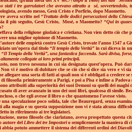
omenicano, (prima metà del XV sec.-
dopo il 1480) nel suo “
Sermon
 stati i tre garrulatori
che avevano attratto a
sé, sovvertendolo, 
onologista, avendo messo, Gesù Cristo e Porfirio, dopo Maometto.
re aveva scritto nel “
Trattato delle dodici persecuzioni della Chies
sia il più seguito, Gesù Cristo,
Mosé, o Maometto? “
Qui in quaes
o?
ffava della religione giudaica e cristiana. Non vien detto ciò che
vere una miglior opinione di Maometto.
l’autore delle empietà contro Gesù Cristo, trovate l’anno 1547 a Gi
iato un’opera dal titolo “
Il tempio della Verità”
in cui diceva in un
a
“
Il Tempio della Verità”
,
una fantastica faccenda. Sarà divisa, forse, i
 altamente collegate ai loro primi principii.
usto, non trovo nessuna in cui sia designata quest’opera. Può dars
on vi è motivo di dubitare che se ciò che si dice sia vero e vi sia 
e allegare una sorta di fatti ai quali non si è obbligati a credere 
i filosofia primieramente a Parigi, e poi a Pisa e infine a Padova
 sono attribuiti alla superiorità dei suoi Demoni su quelli dei maghi 
cusato di aver avanzato in uno dei suoi libri, qualcosa di simile. 
cluso, o che egli avesse il libro o che quantomeno l’avesse visto.
e una speculazione poco solida, tale che Beauregard, senza esamina
i alla magia e su questa supposizione non vi è stata alcuna difficolt
tto in riferimento ai tre legislatori.
ione, meno filosofo che ciarlatano, aveva prospettato questa citaz
so autore del
Libro dei tre Impostori
o semplicemente la maniera di cit
oni abbia potuto ammettere il sistema dei differenti ordini dei Diavoli