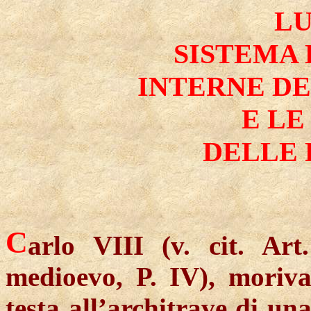
LU
SISTEMA 
INTERNE DE
E LE
DELLE 
C
arlo VIII (v. cit. Ar
medioevo, P. IV), moriv
testa all’architrave di un