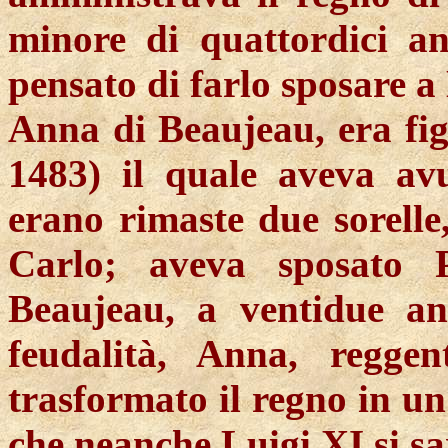
minore di quattordici an
pensato di farlo sposare a
Anna di Beaujeau, era figl
1483) il quale aveva avu
erano rimaste due sorelle
Carlo; aveva sposato 
Beaujeau, a ventidue ann
feudalità, Anna, reggen
trasformato il regno in un
che neanche Luigi XI si sa