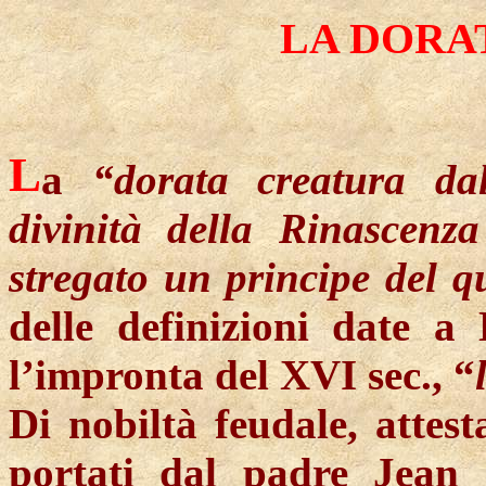
LA DORA
L
a
“dorata creatura dall
divinità della Rinascenz
stregato un principe del q
delle definizioni date a 
l’impronta del XVI sec., “
Di nobiltà feudale, attest
portati dal padre Jean