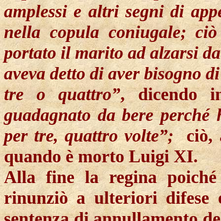
amplessi e altri segni di app
nella copula coniugale; ci
portato il marito ad alzarsi da
aveva detto di aver bisogno di
tre o quattro”
, dicendo i
guadagnato da bere perché h
per tre, quattro volte”;
ciò,
quando è morto Luigi XI.
Alla fine
la regina poiché 
rinunziò a ulteriori difese
sentenza di annullamento d