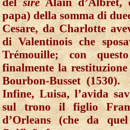
del
sire
Alain d’Albret, 
papa) della somma di duec
Cesare, da Charlotte avev
di Valentinois che spos
Trémouille; con quest
finalmente la restituzione
Bourbon-
Busset
(
1530).
Infine, Luisa, l’avida sa
sul trono il figlio Fra
d’Orleans (che da que