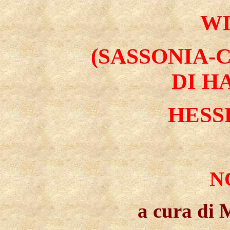
W
(SASSONIA
DI H
HESSE
N
a cura di 