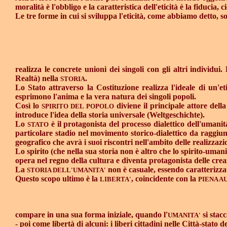
moralità è l'obbligo e la caratteristica dell'eticità è la fiducia, 
Le tre forme in cui si sviluppa l'eticità, come abbiamo detto, s
realizza le concrete unioni dei singoli con gli altri individu
Realtà) nella
.
STORIA
Lo Stato attraverso la Costituzione realizza l'ideale di un'et
esprimono l'anima e la vera natura dei singoli popoli.
Così lo
diviene il principale attore dell
SPIRITO DEL POPOLO
introduce l'idea della storia universale (Weltgeschichte).
Lo
è il protagonista del processo dialettico dell'uman
STATO
particolare stadio nel movimento storico-dialettico da raggiun
geografico che avrà i suoi riscontri nell'ambito delle realizzazi
Lo spirito (che nella sua storia non è altro che lo spirito-umanit
opera nel regno della cultura e diventa protagonista delle creazi
La
non è casuale, essendo caratterizzat
STORIA DELL'UMANITA'
Questo scopo ultimo è la
, coincidente con la
LIBERTA'
PIENA A
compare in una sua forma iniziale, quando l'
si stacc
UMANITA'
- poi come libertà di alcuni: i liberi cittadini nelle Città-stat