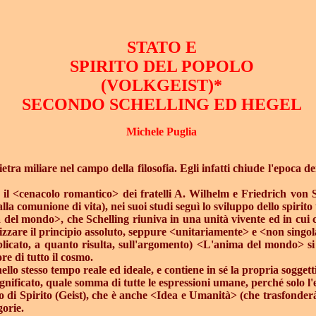
STATO E
SPIRITO DEL POPOLO
(VOLKGEIST)*
SECONDO SCHELLING ED HEGEL
Michele Puglia
a miliare nel campo della filosofia. Egli infatti chiude l'epoca dei 
il <cenacolo romantico> dei fratelli A. Wilhelm e Friedrich von S
 comunione di vita), nei suoi studi seguì lo sviluppo dello spirito t
a del mondo>, che Schelling riuniva in una unità vivente ed in cui 
alizzare il principio assoluto, seppure <unitariamente> e <non sing
icato, a quanto risulta, sull'argomento) <L'anima del mondo> si ide
re di tutto il cosmo.
o stesso tempo reale ed ideale, e contiene in sé la propria soggetti
gnificato, quale somma di tutte le espressioni umane, perché solo l'
o di Spirito (Geist), che è anche <Idea e Umanità> (che trasfonderà 
gorie.