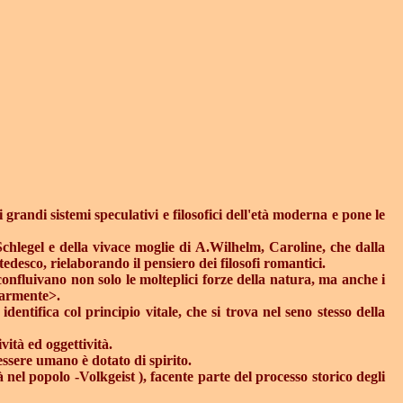
grandi sistemi speculativi e filosofici dell'età moderna e pone le
chlegel e della vivace moglie di A.Wilhelm, Caroline, che dalla
edesco, rielaborando il pensiero dei filosofi romantici.
confluivano non solo le molteplici forze della natura, ma anche i
olarmente>.
ntifica col principio vitale, che si trova nel seno stesso della
vità ed oggettività.
essere umano è dotato di spirito.
nel popolo -Volkgeist ), facente parte del processo storico degli