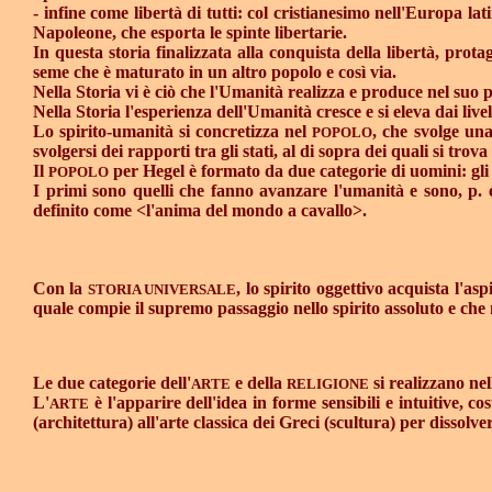
- infine come libertà di tutti: col cristianesimo nell'Europa l
Napoleone, che esporta le spinte libertarie.
In questa storia finalizzata alla conquista della libertà, prot
seme che è maturato in un altro popolo e così via.
Nella Storia vi è ciò che l'Umanità realizza e produce nel suo p
Nella Storia l'esperienza dell'Umanità cresce e si eleva dai live
Lo spirito-umanità si concretizza nel
, che svolge una
POPOLO
svolgersi dei rapporti tra gli stati, al di sopra dei quali si tro
Il
per Hegel è formato da due categorie di uomini: gli i
POPOLO
I primi sono quelli che fanno avanzare l'umanità e sono, p. 
definito come <l'anima del mondo a cavallo>.
Con la
, lo spirito oggettivo acquista l'as
STORIA UNIVERSALE
quale compie il supremo passaggio nello spirito assoluto e che n
Le due categorie dell'
e della
si realizzano ne
ARTE
RELIGIONE
L'
è l'apparire dell'idea in forme sensibili e intuitive, c
ARTE
(architettura) all'arte classica dei Greci (scultura) per dissolve