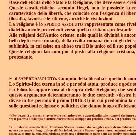
Base dell'eticità dello Stato è la Religione, che deve essere <rel
Queste caratteristiche, secondo Hegel, non le possiede la rel
caratteristica della libertà, che coincide con l'esigenza di lib
filosofia, favorisce le riforme, anzichè le rivoluzioni.
La religione è lo
rappresentato come rivela
SPIRITO ASSOLUTO
dialetticamente procedenti verso quella cristiano-protestante.
Alle religioni dell'Antico oriente, nelle quali la divinità è ancor
belli degli essere umani), della civiltà romana (in cui gli dei 
sublimità, in cui esiste un abisso tra il Dio unico ed il suo popol
Queste religioni lasciano poi il posto alla religione cristiana
protestante.
E' il
. Compito della filosofia è quello di com
SAPERE ASSOLUTO
Lo Spirito-Idea eterna in sé e per sé si attua, produce e gode s
La Filosofia appare così al di sopra della Religione, che sem
questo argomento determineranno le due correnti: <destra hege
divise in tre periodi: il primo (1816-31) in cui predomina la d
sulle questioni religiose e politiche, che danno luogo all'ateis
*) Per necessità di sintesi, si avverte che nell'articolo sono approfonditi solo i concetti che inter
**) Il processo o sviluppo dialettico consiste nello sviluppo del pensiero umano, dal pensiero ma
1) E' noto che, secondo David Friederick Strauss, nessuno dei Vangeli è opera di un testimone oc
natura per mezzo di leggi universali: Dio infatti, sostiene Strauss, opera immediatamente soltanto
collettiva di tutta la comunità cristiana originaria e risultano in parte dalle aspettative messiani