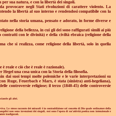
a per sua natura, e con la libertà dei singoli.
 da provocare negli Stati rivoluzioni di carattere violento. La
arantendo la libertà al suo interno e rendendosi compatibile con la
ntato nella storia umana, pensato e adorato, in forme diverse e
eligione della bellezza, in cui gli dei sono raffigurati simili ai più
contratti con le divinità) e della civiltà ebraica (religione della
 ma che si realizza, come religione della libertà, solo in quella
 è reale e ciò che è reale è razionale).
r Hegel una cosa unica con la Storia della filosofia.
in dai suoi tempi molte polemiche e le varie interpretazioni su
con Ruge, Feuerbach e Marx, è stata (sinistra) anti-hegeliana),
elle controversie religiose; il terzo (1840-45) delle controversie
ciando gli altri.
viva. Lo stesso racconto dei miracoli è in contraddizione col concetto di Dio quale ordinatore della
angelici non sono invenzioni dei singoli, essi sono l'opera di un'attività poetica non intenzionale e
ente trasfigurati.