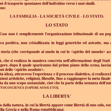
cioè il trasporto spontaneo dell'individuo verso i suoi simili.
ono:
LA FAMIGLIA - LA SOCIETÀ CIVILE - LO STATO.
LO STATO
i. Esso non è semplicemente l'organizzazione istituzionale di un p
ica positiva, non cristallizzata in leggi generiche ed astratte, ma
a storia (che corrisponde al modo in cui lo <spirito del mondo> ac
ità, che si realizza in maniera concreta nell'affermazione degli S
gere, dopo il quale spariranno dal primo piano della scena, lasciand
oni dello <spirito assoluto>.
à-idea), attraverso l'esperienza e il processo dialettico, si realizzer
oni artistiche, religioni, filosofie, fino a raggiungere la meta finale
a da uno scopo sostanziale, cioè che fa parte della sostanza dell'um
(
).
UTOCOSCIENZA
SAPERE ASSOLUTO
LA LIBERTA'
a dalla natura, in cui la libertà appare come libertà di uno solo, ese
o della Grecia o nella Roma repubblicana;