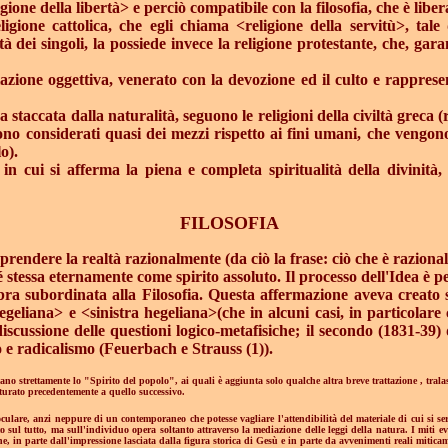
igione della libertà> e perciò compatibile con la filosofia, che è liber
igione cattolica, che egli chiama <religione della servitù>, tale
ertà dei singoli, la possiede invece la religione protestante, che, g
zione oggettiva, venerato con la devozione ed il culto e rapprese
a staccata dalla naturalità, seguono le religioni della civiltà greca (r
sono considerati quasi dei mezzi rispetto ai fini umani, che vengono 
o).
, in cui si afferma la piena e completa spiritualità della divinità,
FILOSOFIA
prendere la realtà razionalmente (da ciò la frase: ciò che è razionale
é stessa eternamente come spirito assoluto. Il processo dell'Idea è pe
bra subordinata alla Filosofia. Questa affermazione aveva creato s
liana> e <sinistra hegeliana>(che in alcuni casi, in particolare 
iscussione delle questioni logico-metafisiche; il secondo (1831-39) d
mo e radicalismo (Feuerbach e Strauss (1)).
essano strettamente lo "Spirito del popolo", ai quali è aggiunta solo qualche altra breve trattazione , tralas
turato precedentemente a quello successivo.
ulare, anzi neppure di un contemporaneo che potesse vagliare l'attendibilità del materiale di cui si ser
 sul tutto, ma sull'individuo opera soltanto attraverso la mediazione delle leggi della natura. I miti ev
che, in parte dall'impressione lasciata dalla figura storica di Gesù e in parte da avvenimenti reali miticam