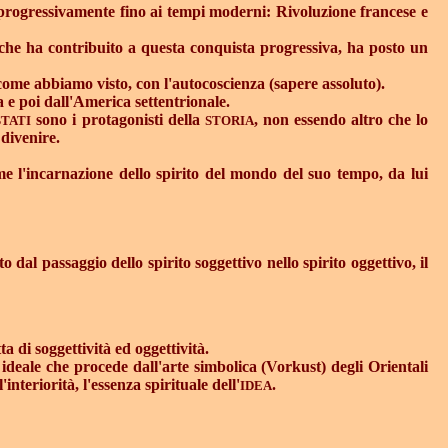
rma progressivamente fino ai tempi moderni: Rivoluzione francese e
o, che ha contribuito a questa conquista progressiva, ha posto un
, come abbiamo visto, con l'autocoscienza (sapere assoluto).
pa e poi dall'America settentrionale.
sono i protagonisti della
, non essendo altro che lo
STATI
STORIA
 divenire.
e l'incarnazione dello spirito del mondo del suo tempo, da lui
o dal passaggio dello spirito soggettivo nello spirito oggettivo, il
a di soggettività ed oggettività.
ia ideale che procede dall'arte simbolica (Vorkust) degli Orientali
interiorità, l'essenza spirituale dell'
.
IDEA