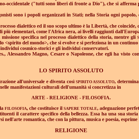
atino-occidentale ("tutti sono liberi di fronte a Dio"), che si affe
agonisti sono i popoli organizzati in Stati; nella Storia ogni popol
rocesso dialettico ed il suo scopo ultimo è la Libertà, che coincide
lli più elementari, come l'Africa nera, ai livelli raggiunti dall'Euro
 missione specifica nel processo dialettico della storia, mentre gli
va lo <spirito del mondo>, che si evolve e si perfeziona in un continuo
ndividui cosmico-storici e gli individui conservatori.
es., Alessandro Magno, Cesare o Napoleone, che egli ha visto com
LO SPIRITO ASSOLUTO
pirazione all'universale e diventa così
, determinat
SPIRITO ASSOLUTO
elle manifestazioni culturali dell'umanità si concretizza in
ARTE - RELIGIONE - FILOSOFIA.
lla
, che costituisce il
, adeguazione perfett
FILOSOFIA
SAPERE TOTALE
ostituenti il carattere specifico della bellezza. Essa ha una sua stor
rsi nell'arte romantica, che con la pittura, musica e poesia, esprime l'
RELIGIONE