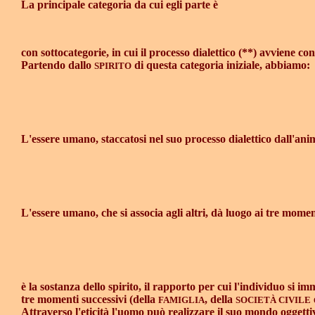
La principale categoria da cui egli parte è
con sottocategorie, in cui il processo dialettico (**) avviene co
Partendo dallo
di questa categoria iniziale, abbiamo:
SPIRITO
L'essere umano, staccatosi nel suo processo dialettico dall'ani
L'essere umano, che si associa agli altri, dà luogo ai tre momen
è la sostanza dello spirito, il rapporto per cui l'individuo si i
tre momenti successivi (della
, della
FAMIGLIA
SOCIETÀ CIVILE
Attraverso l'eticità l'uomo può realizzare il suo mondo oggettivo.