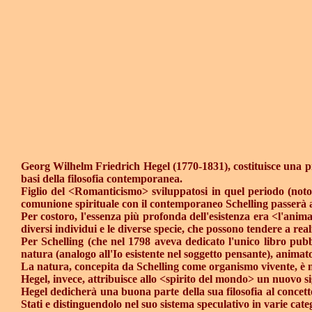
Georg Wilhelm Friedrich Hegel (1770-1831), costituisce una pietr
basi della filosofia contemporanea.
Figlio del <Romanticismo> sviluppatosi in quel periodo (noto 
comunione spirituale con il contemporaneo Schelling passerà alla
Per costoro, l'essenza più profonda dell'esistenza era <l'anim
diversi individui e le diverse specie, che possono tendere a re
Per Schelling (che nel 1798 aveva dedicato l'unico libro pubbl
natura (analogo all'Io esistente nel soggetto pensante), animato
La natura, concepita da Schelling come organismo vivente, è nell
Hegel, invece, attribuisce allo <spirito del mondo> un nuovo si
Hegel dedicherà una buona parte della sua filosofia al concett
Stati e distinguendolo nel suo sistema speculativo in varie cate