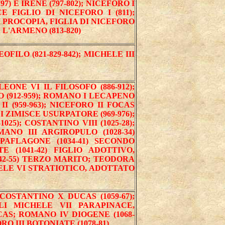
7) E IRENE (797-802); NICEFORO I
E FIGLIO DI NICEFORO I (811);
 PROCOPIA, FIGLIA DI NICEFORO
 L'ARMENO (813-820)
EOFILO (821-829-842); MICHELE III
LEONE VI IL FILOSOFO (886-912);
 (912-959); ROMANO I LECAPENO
I (959-963); NICEFORO II FOCAS
I ZIMISCE USURPATORE (969-976);
25); COSTANTINO VIII (1025-28);
MANO III ARGIROPULO (1028-34)
AFLAGONE (1034-41) SECONDO
 (1041-42) FIGLIO ADOTTIVO,
2-55) TERZO MARITO; TEODORA
CHELE VI STRATIOTICO, ADOTTATO
 COSTANTINO X DUCAS (1059-67);
GLI MICHELE VII PARAPINACE,
S; ROMANO IV DIOGENE (1068-
ORO III BOTONIATE (1078-81)