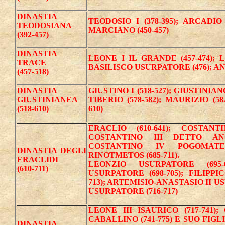
DINASTIA
TEODOSIO I (378-395); ARCADIO (
TEODOSIANA
MARCIANO (450-457)
(392-457)
DINASTIA
LEONE I IL GRANDE (457-474); LE
TRACE
BASILISCO USURPATORE (476); ANA
(457-518)
DINASTIA
GIUSTINO I (518-527); GIUSTINIANO 
GIUSTINIANEA
TIBERIO (578-582); MAURIZIO (5
(518-610)
610)
ERACLIO (610-641); COSTAN
COSTANTINO III DETTO ANC
COSTANTINO IV POGOMATE (
DINASTIA DEGLI
RINOTMETOS (685-711).
ERACLIDI
LEONZIO USURPATORE (695-
(610-711)
USURPATORE (698-705); FILIPP
713); ARTEMISIO-ANASTASIO II US
USURPATORE (716-717)
LEONE III ISAURICO (717-741
CABALLINO (741-775) E SUO FIGLI
DINASTIA