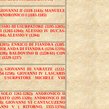
GIOVANNI II (1118-1143); MANUELE
); ANDRONICO I (1183-1185)
ESSIO III USURPATORE (1195-1203);
 (1203-1204); ALESSIO IV DUCAS-
; ALESSIO V (1204)
205); ENRICO DI FIANDRA (1205-
IOLANDA DI FIANDRA (1216-1219);
8); BALDOVINO II (1228-61) CON
1229-1237)
); GIOVANNI III VARATZE (1222-
54-1258); GIOVANNI IV LASCARIS
 E USURPATORE MICHELE VIII
OLO 1261-1282); ANDRONICO II
IATO (1295-1320); ANDRONICO III
1348); GIOVANNI VI CANTACUZENO
ANNI V ( RITORNO, 1355-1376);