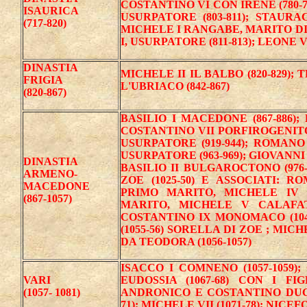
COSTANTINO VI CON IRENE (780-79
ISAURICA
USURPATORE (803-811); STAURAC
(717-820)
MICHELE I RANGABE, MARITO DI
I, USURPATORE (811-813); LEONE V
DINASTIA
MICHELE II IL BALBO (820-829); T
FRIGIA
L'UBRIACO (842-867)
(820-867)
BASILIO I MACEDONE (867-886); 
COSTANTINO VII PORFIROGENITO
USURPATORE (919-944); ROMANO I
USURPATORE (963-969); GIOVANNI 
DINASTIA
BASILIO II BULGAROCTONO (976-10
ARMENO-
ZOE (1025-50) E ASSOCIATI: RO
MACEDONE
PRIMO MARITO, MICHELE IV P
(867-1057)
MARITO, MICHELE V CALAFATE
COSTANTINO IX MONOMACO (104
(1055-56) SORELLA DI ZOE ; MI
DA TEODORA (1056-1057)
ISACCO I COMNENO (1057-1059);
VARI
EUDOSSIA (1067-68) CON I FI
(1057- 1081)
ANDRONICO E COSTANTINO DUCA
71); MICHELE VII (1071-78); NICEF