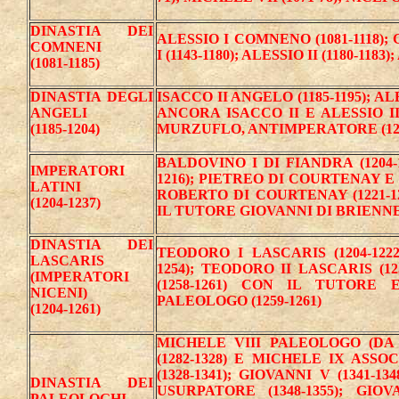
DINASTIA DEI
ALESSIO I COMNENO (1081-1118); 
COMNENI
I (1143-1180); ALESSIO II (1180-1183
(1081-1185)
DINASTIA DEGLI
ISACCO II ANGELO (1185-1195); AL
ANGELI
ANCORA ISACCO II E ALESSIO III
(1185-1204)
MURZUFLO, ANTIMPERATORE (1204)
BALDOVINO I DI FIANDRA (1204-1
IMPERATORI
1216); PIETREO DI COURTENAY E 
LATINI
ROBERTO DI COURTENAY (1221-122
(1204-1237)
IL TUTORE GIOVANNI DI BRIENNE (
DINASTIA DEI
TEODORO I LASCARIS (1204-1222
LASCARIS
1254); TEODORO II LASCARIS (12
(IMPERATORI
(1258-1261) CON IL TUTORE
NICENI)
PALEOLOGO (1259-1261)
(1204-1261)
MICHELE VIII PALEOLOGO (DA S
(1282-1328) E MICHELE IX ASSOC
(1328-1341); GIOVANNI V (1341-
DINASTIA DEI
USURPATORE (1348-1355); GIOV
PALEOLOGHI