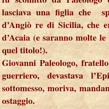
lasciava una figlia che
s
d’Angiò re di Sicilia, che e
d’Acaia (e saranno molte le 
quel titolo!).
Giovanni Paleologo, fratell
guerriero, devastava l’E
sottomesso, moriva, mandand
ostaggio.