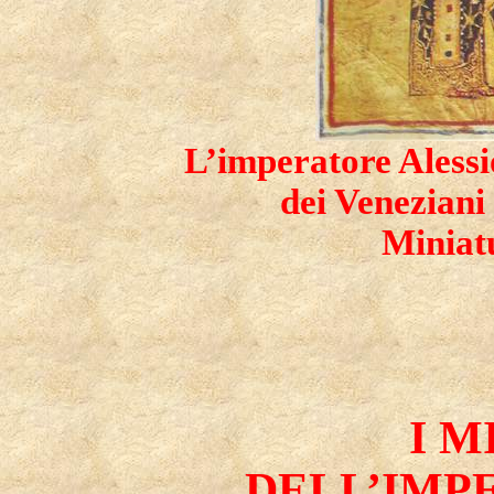
L’imperatore Alessio
dei Veneziani
Miniat
I M
DELL’IMP