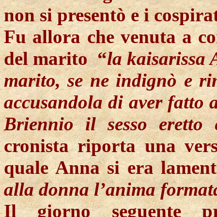
non si presentò e i cospirat
Fu allora che venuta a co
del marito
“
la
kaisarissa
A
marito, se ne indignò e r
accusandola di aver fatto a 
Briennio il sesso eretto 
cronista riporta una vers
quale Anna si era lamen
alla donna l’anima formata
Il giorno seguente pr