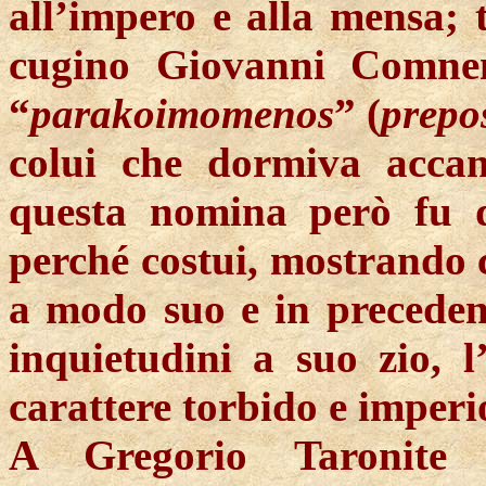
all’impero e alla mensa; 
cugino Giovanni Comnen
“
parakoimomenos
” (
prepo
colui che dormiva accan
questa nomina però fu d
perché costui, mostrando c
a modo suo e in preceden
inquietudini a suo zio, l
carattere torbido e imperi
A Gregorio Taronite 