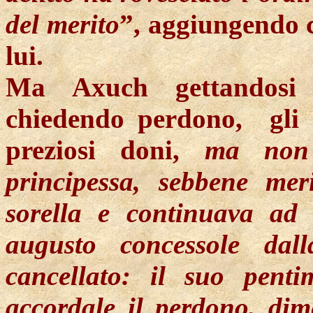
del merito
”, aggiungendo c
lui.
Ma
Axuch
gettandosi 
chiedendo perdono,
gli
preziosi doni,
ma non 
principessa, sebbene mer
sorella e continuava ad 
augusto concessole dal
cancellato: il suo penti
accordale il perdono, dim