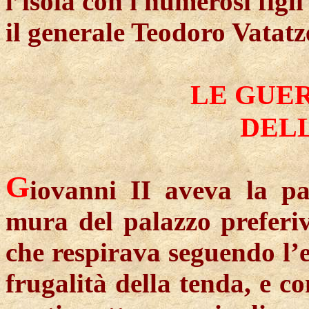
l’isola con i numerosi figl
il generale Teodoro
Vatatz
LE GUER
DEL
G
iovanni II aveva la pa
mura del palazzo preferiv
che respirava seguendo l’es
frugalità della tenda, e co