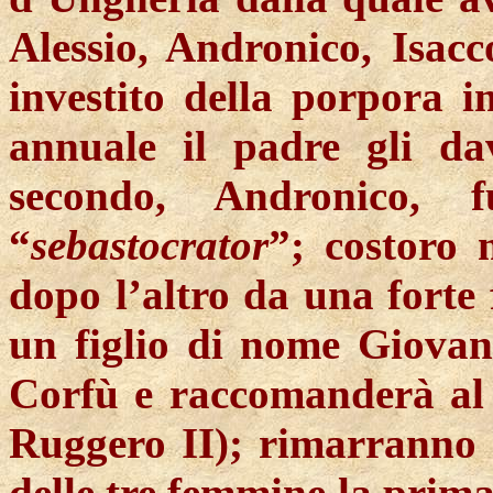
Alessio, Andronico, Isacc
investito della porpora i
annuale il padre gli dav
secondo, Andronico, 
“
sebastocrator
”; costoro 
dopo l’altro da una forte
un figlio di nome Giovan
Corfù e raccomanderà al fi
Ruggero II); rimarranno g
delle tre femmine la prima