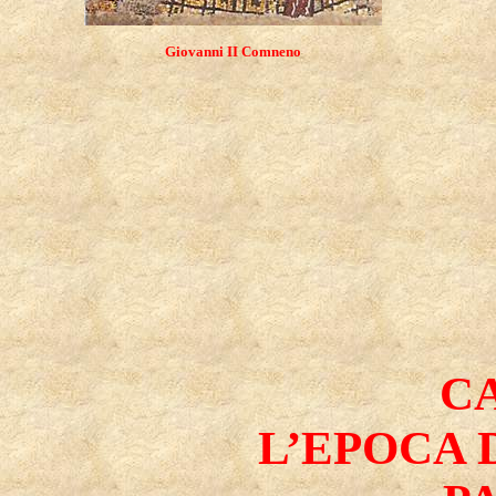
Giovanni II Comneno
CA
L’EPOCA