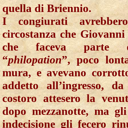
quella di Briennio.
I congiurati avrebber
circostanza che Giovanni 
che faceva parte de
“
philopation
”, poco lont
mura, e avevano corrott
addetto all’ingresso, da
costoro attesero la venut
dopo mezzanotte, ma gli 
indecisione gli fecero ri