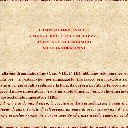
L’IMPERATORE ISACCO
AMANTE DELLE RICERCATEZZE
AFFRONTA GLI INVASORI
SICULO-NORMANNI
e alla sua drammatica fine (Cap. VIII, P. III), abbiamo visto emergere i
ita per arrestarlo per poi ammazzarlo; ma Isacco era riuscito a salvar
 sue urla, aveva fatto radunare la folla, da cui era partita la feroce riv
gere il nuovo imperatore: vi era un vuoto di nomi; l’unico che emergeva 
stato acclamato imperatore (1185).
, il vino e le donne, il circo, la caccia e si dava ai sollazzi per i quali 
tagne di pane, foreste di selvaggina, un mare di pesci, un oceano d vin
e orgoglioso come un giovane sposato che usciva dalla camera nuziale, 
o le monete, aumentando le imposizioni, vendendo le magistrature; avi