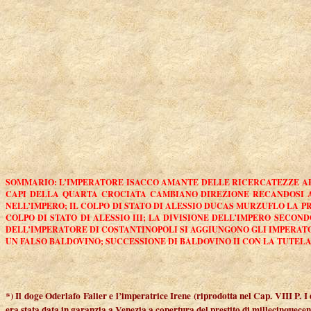
SOMMARIO: L’IMPERATORE ISACCO AMANTE DELLE RICERCATEZZE AFFR
CAPI DELLA QUARTA CROCIATA CAMBIANO DIREZIONE RECANDOSI A 
NELL’IMPERO; IL COLPO DI STATO DI ALESSIO DUCAS MURZUFLO LA P
COLPO DI STATO DI ALESSIO III; LA DIVISIONE DELL’IMPERO SECO
DELL’IMPERATORE DI COSTANTINOPOLI SI AGGIUNGONO GLI IMPERATO
UN FALSO BALDOVINO;
SUCCESSIONE DI BALDOVINO II CON LA TUTELA
*) Il doge Oderlafo Falier e l’imperatrice Irene (riprodotta nel Cap. VIII P. I
era stata data in garanzia a Venezia a copertura del prestito di millecinquecen