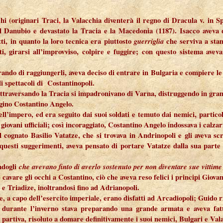
hi (originari Traci
,
la Valacchia diventerà il regno di Dracula v. in S
 il Danubio e devastato la Tracia e la Macedonia (1187). Isacco aveva
ti, in quanto la loro tecnica era piuttosto
guerriglia
che serviva a stanc
uiti, girarsi all’improvviso, colpire e fuggire; con questo sistema av
perando di raggiungerli, aveva deciso di entrare in Bulgaria e compiere l
li spettacoli di Costantinopoli.
 attraversando la Tracia si impadronivano di Varna, distruggendo in gran
ugino Costantino Angelo.
ll’impero, ed era seguito dai suoi soldati e temuto dai nemici, partic
ai giovani ufficiali; così incoraggiato, Costantino Angelo indossava i calz
ognato Basilio Vatatze, che si trovava in Andrinopoli e gli aveva scri
questi suggerimenti, aveva pensato di portare Vatatze dalla sua parte e
endogli
che avevano finto di averlo sostenuto per non diventare sue vittime
 cavare gli occhi a Costantino, ciò che aveva reso felici i principi Giova
 e Triadize, inoltrandosi fino ad Adrianopoli.
, a capo dell’esercito imperiale, erano disfatti ad Arcadiopoli; Guido ri
 durante l’inverno stava preparando una grande armata e aveva fatt
 partiva, risoluto a domare definitivamente i suoi nemici, Bulgari e Val