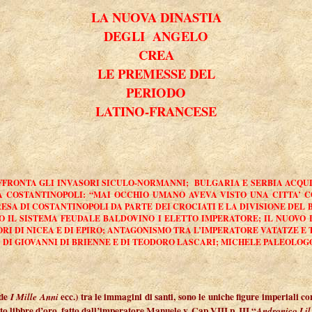
LA NUOVA DINASTIA
DEGLI ANGELO
CREA
LE PREMESSE DEL
PERIODO
LATINO-FRANCESE
ONTA GLI INVASORI SICULO-NORMANNI; BULGARIA E SERBIA ACQUISTAN
COSTANTINOPOLI: “MAI OCCHIO UMANO AVEVA VISTO UNA CITTA’ COSI
RESA DI COSTANTINOPOLI DA PARTE DEI CROCIATI E LA DIVISIONE DEL 
NDO IL SISTEMA FEUDALE BALDOVINO I ELETTO IMPERATORE; IL NUOVO
RI DI NICEA E DI EPIRO; ANTAGONISMO TRA L’IMPERATORE VATATZE E
 DI GIOVANNI DI BRIENNE E DI TEODORO LASCARI; MICHELE PALEOLOG
 de
ecc.) tra le immagini di santi, sono le uniche figure imperiali
I Mille Anni
to libbre d’oro, fatto dall’imperatore Manuele v. Cap.VIII p. III “
Andronico I il