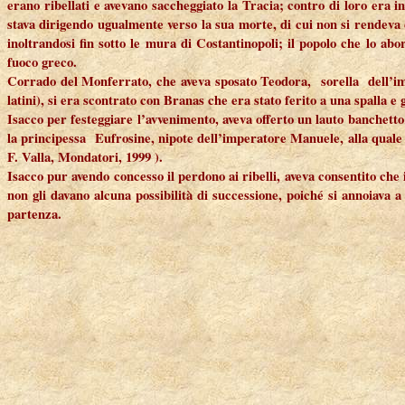
erano ribellati e avevano saccheggiato la Tracia; contro di loro era 
stava dirigendo ugualmente verso la sua morte, di cui non si rendeva
inoltrandosi fin sotto le mura di Costantinopoli; il popolo che lo abo
fuoco greco.
Corrado del Monferrato, che aveva sposato Teodora, sorella dell’imp
latini), si era scontrato con Branas che era stato ferito a una spalla e
Isacco per festeggiare l’avvenimento, aveva offerto un lauto banchetto du
la principessa Eufrosine, nipote dell’imperatore Manuele, alla quale e
F. Valla, Mondatori, 1999 ).
Isacco pur avendo concesso il perdono ai ribelli, aveva consentito ch
non gli davano alcuna possibilità di successione, poiché si annoiava 
partenza.