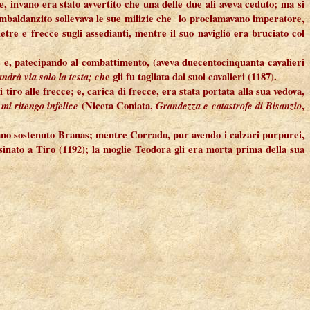
, invano era stato avvertito che una delle due ali aveva ceduto; ma si
imbaldanzito sollevava le sue milizie che lo proclamavano imperatore,
etre e frecce sugli assedianti, mentre il suo naviglio era bruciato col
 e, patecipando al combattimento, (aveva duecentocinquanta cavalieri
ndrà via solo la testa; ch
e gli fu tagliata dai suoi cavalieri (1187).
 tiro alle frecce; e, carica di frecce, era stata portata alla sua vedova,
mi ritengo infelice
(Niceta Coniata,
Grandezza e catastrofe di Bisanzio
,
evano sostenuto Branas; mentre Corrado, pur avendo i calzari purpurei,
ssinato a Tiro (1192); la moglie Teodora gli era morta prima della sua