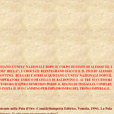
O L’UNITA’ NAZIONALE DOPO IL COLPO DI STATO DI ALESSIO III; I
’ BELLA”; I CROCIATI REINTEGRANO ISACCO E IL FIGLIO ALESSIO
BOTTINO; BULGARI E SERBI ACQUISTANO L’UNITA’ NAZIONALE DOPO IL
 IMPERATORE ENRICO FRATELLO DI BALDOVINO I; AI TRE SUCCESSORI
 TEODORO D’EPIRO DEMETRIO PERDE IL REGNO DI TESSAGLIA COMPARE
O INIZIA IL SUO CAMMINO PER IMPADRONIRSI DEL TRONO IMPERIALE.
 contenute nella Pala d’Oro (Canal&Stamperia Editrice, Venezia, 1994). La Pala
 tiranno, la vita come un romanzo gotico”.