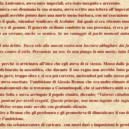
a Andronico, aveva mire imperiali, era stato inseguito e arrestato.
niera così disumana la sua armata, aveva scritto una lettera all’imperat
, ai quali avrebbe potuto dare una morte meno barbara, con un’esecuzion
l quale, volendosi vendicare di Arduino dal quale si era ritenuto insult
oro e di gemme. Il generale siciliano condotto in sua presenza, si era p
o a un sovrano, anche se nemico. Se un vantaggio di pochi momenti autori
 mio delitto. Tocca solo alla maestà vostra non lasciarsi abbagliare dai f
 contro il cielo. Percuotete un reo. Io non piango la mia morte; tutta l
 perché si avvicinava all’idea che egli aveva di sé stesso. Mosso dalle p
a dichiarato in assemblea, che durante il suo regno non avrebbe fatto 
to però, troppo oltre e si era poi corretto, mettendosi poi sullo stesso
aveva suscitato l’ambizione di Alessio Branas che era molto stimato da
 malcontenti che si trovavano a Costantinopoli, che si sarebbero uniti a u
nta Sofia e aveva arringato il popolo riunito, dicendo: “
Valorosi cittadin
le punirmi per averli eseguiti. Questo principe, non meno ingrato che ingiu
etto: erano state accolte con profondo silenzio.
 dire a Branas che gli perdonava e gli prometteva di dimenticare il suo de
e l’ambizione.
llo zio sebastocratore di caricare con nuovi dazi e imposizioni le prov