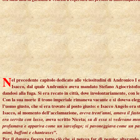
N
el
precedente capitolo dedicato alle vicissitudini di Andronico I 
Isacco, dal quale Andronico aveva mandato Stefano Agiocristofor
dandosi alla fuga. Si era recato in città, dove involontariamente, con le
Con la sua morte il trono imperiale rimaneva vacante e si doveva eleg
l’uomo giusto, che si era trovato al posto giusto: e Isacco Angelo era 
Isacco, al momento dell’acclamazione,
aveva trent’anni, amava il fasto
era servita con lusso,
aveva scritto Niceta;
su di essa si vedevano mon
profumava e appariva come un sarcofago; si pavoneggiava come un pavon
mimi, buffoni e chanteuses
”.
Per il danaro faceva tutto ciò che si poteva far di peggio: alterand