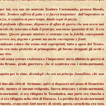
 per lui; era suo zio materno Teodoro Castomonite, preteso filosofo,
 idee. Teodoro soffriva di gotta e si faceva trasportare dall’imperatore in
dezza, si esauriva in poco tempo, dando segni di pazzia
.
di profonda riflessione; disponeva di affari di guerra che non aveva mai
concetti che tenevano a bada il principe, non meno ignorante di lui. Si era
eature. Questo giovane ministro si sostenne con la fedeltà, consegnando
 ricevere oro, argento e gemme ma anche cacciagione e frutti.
dennizzato coloro che erano stati espropriati, tutto a spese del Tesoro.
o era stato preferito al primogenito; gli furono strappati gli occhi e
se vivo.
ati senza trovare resistenza e l’imperatore aveva affidato la guerra al
sio Branas, prode guerriero, che si scontrava con i siculo-normanni,
isposto per le rime,
dicendogli che era un principe fannullone, che non
 fino alla città di Strimone; quivi si disposero nel piano di Demetrize
le, mentre si stavano svolgendo, faceva attaccare i siculo-normanni,
o-normanni, si era rifugiata in Tessalonica, una parte era riuscita a
si era rifugiata nella città di Durazzo. La perdita dei siculo-normanni
imento, erano stati fatti morire di stenti; questa carneficina era stata