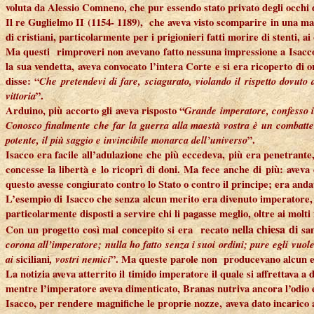
voluta da Alessio Comneno, che pur essendo stato privato degli occhi d
Il re Guglielmo II (1154- 1189), che aveva visto scomparire in una ma
di cristiani, particolarmente per i prigionieri fatti morire di stenti
Ma questi rimproveri non avevano fatto nessuna impressione a Isacco i
la sua vendetta, aveva convocato l’intera Corte e si era ricoperto di 
disse: “
Che pretendevi di fare, sciagurato, violando il rispetto dovut
vittoria
”.
Arduino, più accorto gli aveva risposto “
Grande imperatore, confesso il
Conosco finalmente che far la guerra alla maestà vostra è un combattere
potente, il più saggio e invincibile monarca dell’universo
”.
Isacco era facile all’adulazione che più eccedeva, più era penetrante,
concesse la libertà e lo ricoprì di doni. Ma fece anche di più: avev
questo avesse congiurato contro lo Stato o contro il principe; era anda
L’esempio di Isacco che senza alcun merito era divenuto imperatore, 
particolarmente disposti a servire chi li pagasse meglio, oltre ai molti
ella chiesa di
Con un progetto così mal concepito si era recato n
sa
corona all’imperatore; nulla ho fatto senza i suoi ordini; pure egli vuo
ai
siciliani
, vostri nemici
”. Ma queste parole non producevano alcun eff
La notizia aveva atterrito il timido imperatore il quale si affrettava a
mentre l’imperatore aveva dimenticato, Branas nutriva ancora l’odio 
Isacco, per rendere magnifiche le proprie nozze, aveva dato incarico a