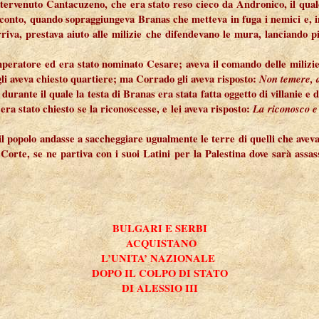
intervenuto Cantacuzeno, che era stato reso cieco da Andronico, il quale
 conto, quando sopraggiungeva Branas che metteva in fuga i nemici e, 
rriva, prestava aiuto alle milizie che difendevano le mura, lanciando pi
eratore ed era stato nominato Cesare; aveva il comando delle milizie
 gli aveva chiesto quartiere; ma Corrado gli aveva risposto:
Non temere, a
rante il quale la testa di Branas era stata fatta oggetto di villanie e di
ra stato chiesto se la riconoscesse, e lei aveva risposto:
La riconosco e 
e il popolo andasse a saccheggiare ugualmente le terre di quelli che av
a Corte, se ne partiva con i suoi Latini per la Palestina dove sarà assa
BULGARI E SERBI
ACQUISTANO
L’UNITA’ NAZIONALE
DOPO IL COLPO DI STATO
DI ALESSIO III