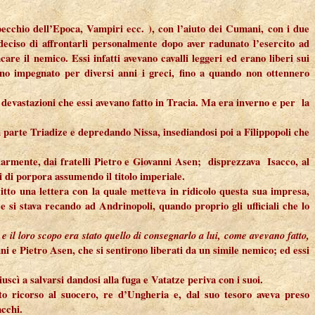
pecchio dell’Epoca, Vampiri ecc.
), con l’aiuto dei Cumani, con i due
 deciso di affrontarli personalmente dopo aver radunato l’esercito ad
are il nemico. Essi infatti avevano cavalli leggeri ed erano liberi sui
evano impegnato per diversi anni i greci, fino a quando non ottennero
e devastazioni che essi avevano fatto in Tracia. Ma era inverno e per la
 parte Triadize e depredando Nissa, insediandosi poi a Filippopoli che
olarmente, dai fratelli Pietro e Giovanni Asen; disprezzava Isacco, al
ari di porpora assumendo il titolo imperiale.
tto una lettera con la quale metteva in ridicolo questa sua impresa,
 si stava recando ad Andrinopoli, quando proprio gli ufficiali che lo
e il loro scopo era stato quello di consegnarlo a lui, come avevano fatto,
nni e Pietro Asen, che si sentirono liberati da un simile nemico; ed essi
uscì a salvarsi dandosi alla fuga e Vatatze periva con i suoi.
o ricorso al suocero, re d’Ungheria e, dal suo tesoro aveva preso
acchi.