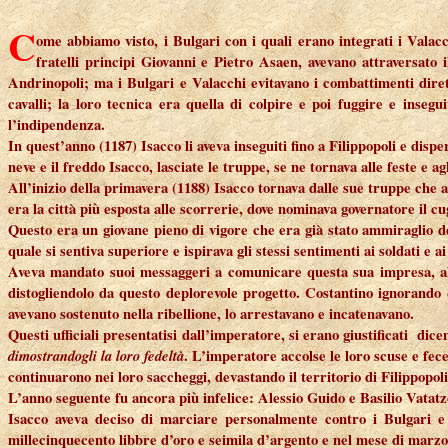
C
ome abbiamo visto, i Bulgari con i quali erano integrati i Valacc
fratelli principi Giovanni e Pietro Asaen, avevano attraversato
Andrinopoli; ma i Bulgari e Valacchi evitavano i combattimenti diret
cavalli; la loro tecnica era quella di colpire e poi fuggire e inseg
l’indipendenza.
In quest’anno (1187) Isacco li aveva inseguiti fino a Filippopoli e dis
neve e il freddo Isacco, lasciate le truppe, se ne tornava alle feste e ag
All’inizio della primavera (1188) Isacco tornava dalle sue truppe che
era la città più esposta alle scorrerie, dove nominava governatore il c
Questo era un giovane pieno di vigore che era già stato ammiraglio de
quale si sentiva superiore e ispirava gli stessi sentimenti ai soldati e 
Aveva mandato suoi messaggeri a comunicare questa sua impresa, al c
distogliendolo da questo deplorevole progetto. Costantino ignorando 
avevano sostenuto nella ribellione, lo arrestavano e incatenavano.
Questi ufficiali presentatisi dall’imperatore, si erano giustificati dic
dimostrandogli la loro fedeltà
. L’imperatore accolse le loro scuse e fece
continuarono nei loro saccheggi, devastando il territorio di Filippopoli
L’anno seguente fu ancora più infelice: Alessio Guido e Basilio Vatatze
Isacco aveva deciso di marciare personalmente contro i Bulgari e
millecinquecento libbre d’oro e seimila d’argento e nel mese di marzo