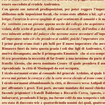
essere succeduto al crudele Andronico.
Con queste sue naturali predisposizioni, per poter reggere l’impero
abilissimo nelle imposizioni fiscali, che erano state affidate a lui;
egli 
lettiga
;
l’avarizia lo aveva spogliato di ogni sentimento di umanità e la m
Fu sostituito con un giovane appena uscito dal collegio che acquistava 
veduta, della scelta di generali, della marcia di eserciti, dell’ordine e 
reso talmente arbitro del palazzo che nessuno osava accostarsi all’imp
all’imperatore tutto ciò che prendeva ai sudditi; poiché l’imperatore er
I primi giorni erano stati i più belli per il nuovo imperatore che avev
Rimasero fuori da tutta questa grazia i soli due figli di Andronico, 
moriva dissanguato; anche il primogenito Emanuele che si era sempre o
Si era presentata la necessità di far fronte a una invasione da parte 
fratello Alessio, che aveva nominato Cesare (il quale prendeva il n
riprendendo la città di Mosinopoli da essi occupata.
I siculo-normanni erano al comando del generale Arduino, al quale Is
aveva mai portato la corazza e che la sorte aveva elevato al trono come il
I siculo-normanni abbandonando la città, si diressero verso Anfipoli d
per affrontare i greci. Essi però, avevano mandato dei messi chiede
facendo prigionieri i fratelli Baldovino e Riccardo Cerra, (questo, 
imbarcarsi, prendendo il largo, ma furono colti da una tempesta e solo
era stata di duecento vele e quattordicimila uomini dei quali, quattrom