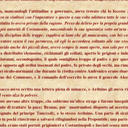
, mancandogli l’attitudine a governare, aveva trovato chi lo fecesse
era in simbiosi con l’imperatore e questo a sua volta adottava tutte le sue
alattia lo aveva privato della ragione. Preso da delirio per la propria gran
più autorità di Costamonite, nascondendo la sua ignoranza sotto un’aria 
della disciplina delle truppe; suppliva ai lumi che gli mancavano, con bei 
eratore senza il suo permesso, ed egli lo accordava soltanto alle sue cr
a avido anche dei piccoli doni, aveva sempre le mani aperte, non solo per
a distribuito elemosine, richiamati gli esiliati, aperto le prigioni e in
Giovanni, secondogenito, il quale somigliava troppo al padre e per quest
pposto agli ordini insensati del padre, fu privato degli occhi, ma rima
dei siculo-normanni che durante la rivolta contro Andronico erano sbarc
ome dei Comneno), e il comando dell’esercito lo aveva il generale Ales
acco aveva scritto una lettera piena di minacce, e Arduino gli aveva r
 vento alza la polvere.
ove avevano altre truppe, che subirono un’altra strage e furono inseguiti
ndo di trattare la pace; Branas, pur mostrandosi disposto ad accettar
cognato del principe Tancredi), e lo stesso Arduino. Una parte di sicul
 in pochi riuscirono a salvarsi rifugiandosi nella Propontide; una parte 
ila erano stati portati prigionieri a Costantinopoli e lasciati senza nutr