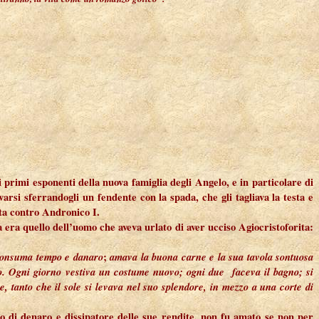
 primi esponenti della nuova famiglia degli Angelo, e in particolare di
si sferrandogli un fendente con la spada, che gli tagliava la testa e
olta contro Andronico I.
era quello dell’uomo che aveva urlato di aver ucciso Agiocristoforita:
si consuma tempo e danaro
;
amava la buona carne e la sua tavola sontuosa
o.
Ogni giorno vestiva un costume nuovo; ogni due faceva il bagno; si
tanto che il sole si levava nel suo splendore, in mezzo a una corte di
do di denaro e dissipatore delle sue rendite, non fu amato se non per