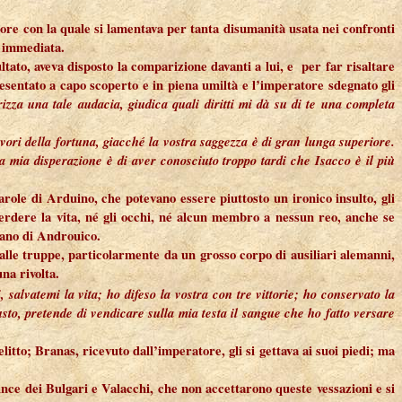
ore con la quale si lamentava per tanta disumanità usata nei confronti
e immediata.
ato, aveva disposto la comparizione davanti a lui, e per far risaltare
resentato a capo scoperto e in piena umiltà e l’imperatore sdegnato gli
zza una tale audacia, giudica quali diritti mi dà su di te una completa
avori della fortuna, giacché la vostra saggezza è di gran lunga superiore.
a mia disperazione è di aver conosciuto troppo tardi che Isacco è il più
arole di Arduino, che potevano essere piuttosto un ironico insulto, gli
perdere la vita, né gli occhi, né alcun membro a nessun reo, anche se
 piano di Androuico.
lle truppe, particolarmente da un grosso corpo di ausiliari alemanni,
na rivolta.
i, salvatemi la vita; ho difeso la vostra con tre vittorie; ho conservato la
sto, pretende di vendicare sulla mia testa il sangue che ho fatto versare
litto; Branas, ricevuto dall’imperatore, gli si gettava ai suoi piedi; ma
ince dei Bulgari e Valacchi, che non accettarono queste vessazioni e si